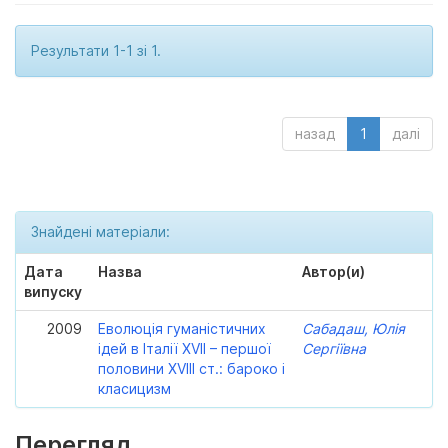
Результати 1-1 зі 1.
назад
1
далі
Знайдені матеріали:
Дата
Назва
Автор(и)
випуску
2009
Еволюція гуманістичних
Сабадаш, Юлія
ідей в Італії XVII – першої
Сергіївна
половини XVIII ст.: бароко і
класицизм
Перегляд