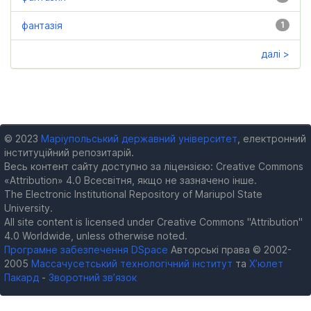
фантазія
1
далі >
© 2023
Маріупольський державний університет
, електронний
інституційний репозитарій.
Весь контент сайту доступно за ліцензією: Creative Commons
«Attribution» 4.0 Всесвітня, якщо не зазначено інше.
The Electronic Institutional Repository of Mariupol State
University.
All site content is licensed under Creative Commons "Attribution"
4.0 Worldwide, unless otherwise noted.
Програмне забезпечення DSpace
Авторські права © 2002-
2005
Массачусетський технологічний інститут
та
Х’юлет
Пакард
-
Зворотний зв’язок