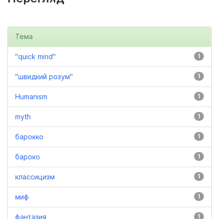
Тема
"quick mind"
1
"швидкий розум"
1
Humanism
1
myth
1
барокко
1
бароко
1
классицизм
1
миф
1
фантазия
1