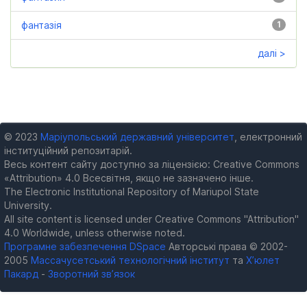
фантазія
1
далі >
© 2023
Маріупольський державний університет
, електронний
інституційний репозитарій.
Весь контент сайту доступно за ліцензією: Creative Commons
«Attribution» 4.0 Всесвітня, якщо не зазначено інше.
The Electronic Institutional Repository of Mariupol State
University.
All site content is licensed under Creative Commons "Attribution"
4.0 Worldwide, unless otherwise noted.
Програмне забезпечення DSpace
Авторські права © 2002-
2005
Массачусетський технологічний інститут
та
Х’юлет
Пакард
-
Зворотний зв’язок