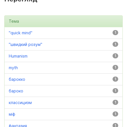
Тема
"quick mind"
1
"швидкий розум"
1
Humanism
1
myth
1
барокко
1
бароко
1
классицизм
1
міф
1
фантазия
1