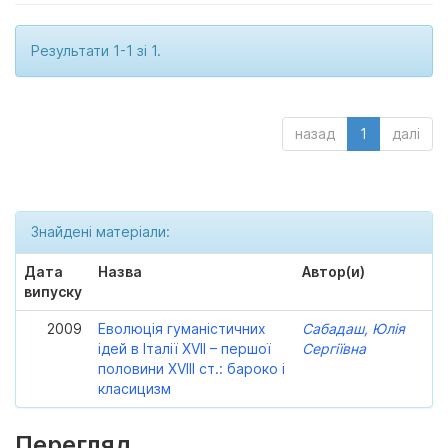
Результати 1-1 зі 1.
назад
1
далі
Знайдені матеріали:
Дата
Назва
Автор(и)
випуску
2009
Еволюція гуманістичних
Сабадаш, Юлія
ідей в Італії XVII – першої
Сергіївна
половини XVIII ст.: бароко і
класицизм
Перегляд