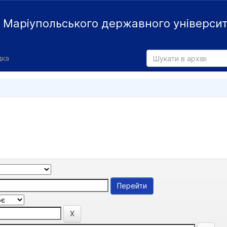
й
Маріупольського державного універси
дка