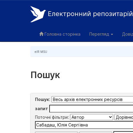
Електронний репозитарі
Skip
navigation
Головна сторінка
Перегляд
Дові
eIR MSU
Пошук
Пошук:
запит
Поточні фільтри: