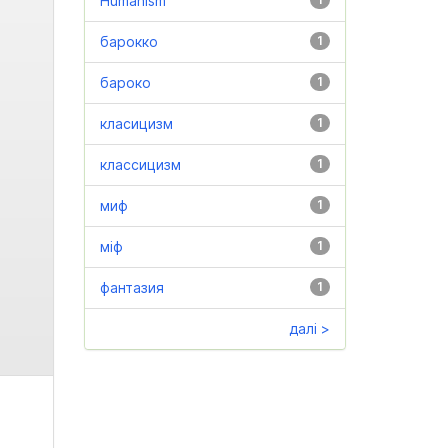
Humanism
барокко
1
бароко
1
класицизм
1
классицизм
1
миф
1
міф
1
фантазия
1
далі >