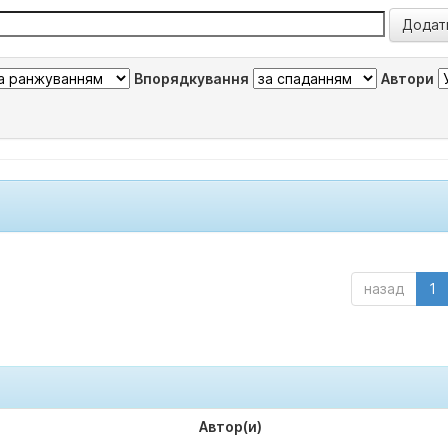
Впорядкування
Автори
назад
1
Автор(и)