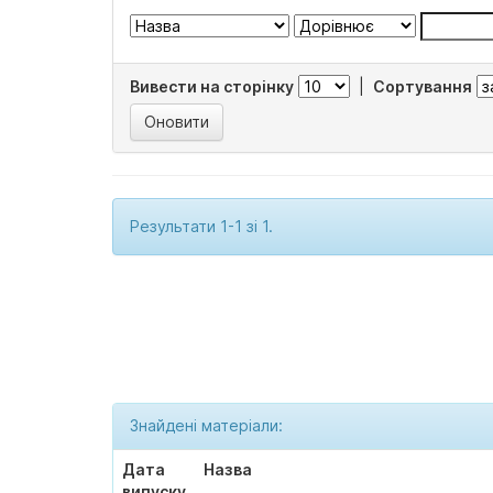
Вивести на сторінку
|
Сортування
Результати 1-1 зі 1.
Знайдені матеріали:
Дата
Назва
випуску