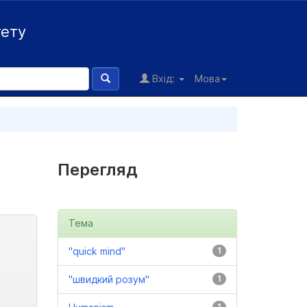
тету
Вхід:
Мова
Перегляд
Тема
"quick mind"
1
"швидкий розум"
1
1