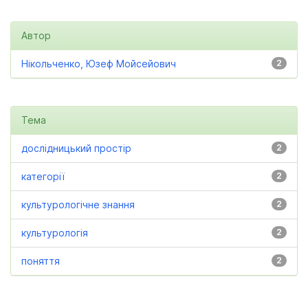
Автор
Нікольченко, Юзеф Мойсейович
2
Тема
дослідницький простір
2
категорії
2
культурологічне знання
2
культурологія
2
поняття
2