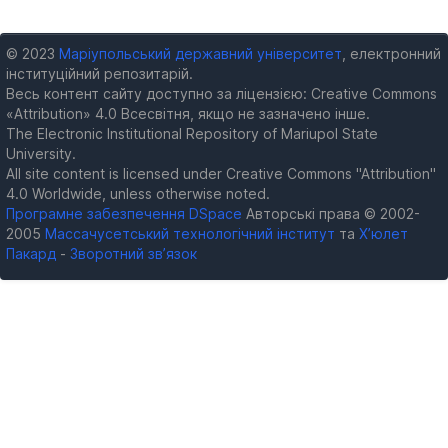
© 2023
Маріупольський державний університет
, електронний
інституційний репозитарій.
Весь контент сайту доступно за ліцензією: Creative Commons
«Attribution» 4.0 Всесвітня, якщо не зазначено інше.
The Electronic Institutional Repository of Mariupol State
University.
All site content is licensed under Creative Commons "Attribution"
4.0 Worldwide, unless otherwise noted.
Програмне забезпечення DSpace
Авторські права © 2002-
2005
Массачусетський технологічний інститут
та
Х’юлет
Пакард
-
Зворотний зв’язок