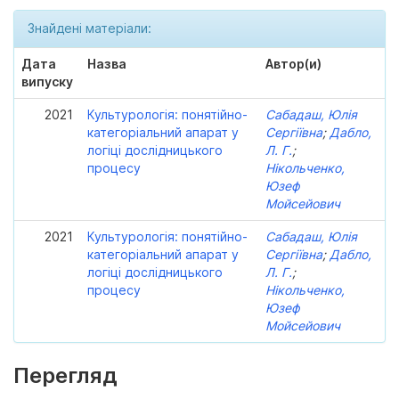
Знайдені матеріали:
Дата
Назва
Автор(и)
випуску
2021
Культурологія: понятійно-
Сабадаш, Юлія
категоріальний апарат у
Сергіївна
;
Дабло,
логіці дослідницького
Л. Г.
;
процесу
Нікольченко,
Юзеф
Мойсейович
2021
Культурологія: понятійно-
Сабадаш, Юлія
категоріальний апарат у
Сергіївна
;
Дабло,
логіці дослідницького
Л. Г.
;
процесу
Нікольченко,
Юзеф
Мойсейович
Перегляд