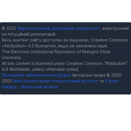
© 2023
Маріупольський державний університет
, електронний
інституційний репозитарій.
Весь контент сайту доступно за ліцензією: Creative Commons
«Attribution» 4.0 Всесвітня, якщо не зазначено інше.
The Electronic Institutional Repository of Mariupol State
University.
All site content is licensed under Creative Commons "Attribution"
4.0 Worldwide, unless otherwise noted.
Програмне забезпечення DSpace
Авторські права © 2002-
2005
Массачусетський технологічний інститут
та
Х’юлет
Пакард
-
Зворотний зв’язок