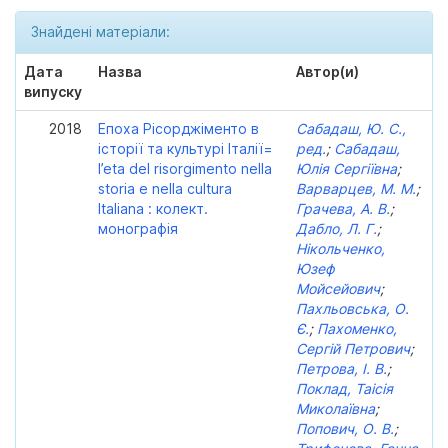
Знайдені матеріали:
Дата
Назва
Автор(и)
випуску
2018
Епоха Рісорджіменто в
Сабадаш, Ю. С.,
історії та культурі Італії=
ред.
;
Сабадаш,
l’eta del risorgimento nella
Юлія Сергіївна
;
storia e nella cultura
Варварцев, М. М.
;
Italiana : колект.
Грачева, А. В.
;
монографія
Дабло, Л. Г.
;
Нікольченко,
Юзеф
Мойсейович
;
Пахльовська, О.
Є.
;
Пахоменко,
Сергій Петрович
;
Петрова, І. В.
;
Поклад, Таісія
Миколаївна
;
Попович, О. В.
;