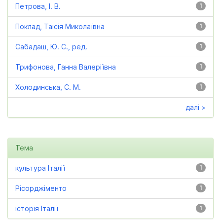
Петрова, І. В.
1
Поклад, Таісія Миколаївна
1
Сабадаш, Ю. С., ред.
1
Трифонова, Ганна Валеріївна
1
Холодинська, С. М.
1
далі >
Тема
культура Італії
1
Рісорджіменто
1
історія Італії
1