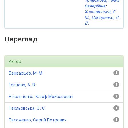
Трифонова, Ганна
Валеріївна
;
Холодинська, С.
М.
;
Ципоренко, Л.
Д.
Перегляд
Автор
Варварцев, М. М.
1
Грачева, А. В.
1
Нікольченко, Юзеф Мойсейович
1
Пахльовська, О. Є.
1
Пахоменко, Сергій Петрович
1