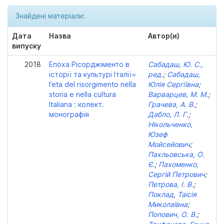
Знайдені матеріали:
Дата
Назва
Автор(и)
випуску
2018
Епоха Рісорджіменто в
Сабадаш, Ю. С.,
історії та культурі Італії=
ред.
;
Сабадаш,
l’eta del risorgimento nella
Юлія Сергіївна
;
storia e nella cultura
Варварцев, М. М.
;
Italiana : колект.
Грачева, А. В.
;
монографія
Дабло, Л. Г.
;
Нікольченко,
Юзеф
Мойсейович
;
Пахльовська, О.
Є.
;
Пахоменко,
Сергій Петрович
;
Петрова, І. В.
;
Поклад, Таісія
Миколаївна
;
Попович, О. В.
;