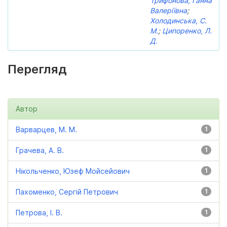
Трифонова, Ганна
Валеріївна
;
Холодинська, С.
М.
;
Ципоренко, Л.
Д.
Перегляд
Автор
Варварцев, М. М.
1
Грачева, А. В.
1
Нікольченко, Юзеф Мойсейович
1
Пахоменко, Сергій Петрович
1
Петрова, І. В.
1