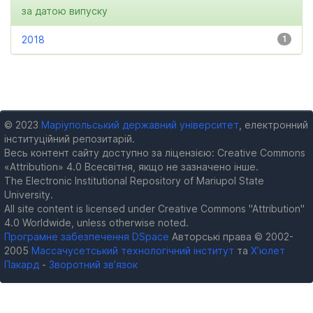
за датою випуску
2018
1
© 2023
Маріупольський державний університет
, електронний
інституційний репозитарій.
Весь контент сайту доступно за ліцензією: Creative Commons
«Attribution» 4.0 Всесвітня, якщо не зазначено інше.
The Electronic Institutional Repository of Mariupol State
University.
All site content is licensed under Creative Commons "Attribution"
4.0 Worldwide, unless otherwise noted.
Програмне забезпечення DSpace
Авторські права © 2002-
2005
Массачусетський технологічний інститут
та
Х’юлет
Пакард
-
Зворотний зв’язок