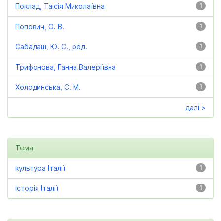
Поклад, Таісія Миколаївна
1
Попович, О. В.
1
Сабадаш, Ю. С., ред.
1
Трифонова, Ганна Валеріївна
1
Холодинська, С. М.
1
далі >
Тема
культура Італії
1
історія Італії
1