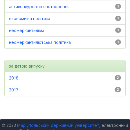
антиконкурентні спотворення
1
економічна політика
1
неомеркантилізм
1
неомеркантилістська політика
1
за датою випуску
2018
2
2017
2
© 2023
Маріупольський державний університет
, електронний