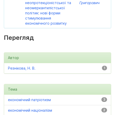
неопротекціоністської та
Григорович
неомеркантилістської
політик: нові форми
стимулювання
економічного розвитку
Перегляд
Автор
Резнікова, Н. В.
1
Тема
економічний патріотизм
3
економічний націоналізм
2