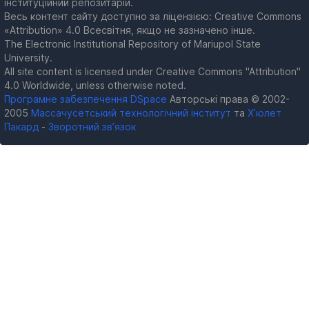
інституційний репозитарій.
Весь контент сайту доступно за ліцензією: Creative Commons
«Attribution» 4.0 Всесвітня, якщо не зазначено інше.
The Electronic Institutional Repository of Mariupol State
University.
All site content is licensed under Creative Commons "Attribution"
4.0 Worldwide, unless otherwise noted.
Програмне забезпечення DSpace
Авторські права © 2002-
2005
Массачусетський технологічний інститут
та
Х’юлет
Пакард
-
Зворотний зв’язок