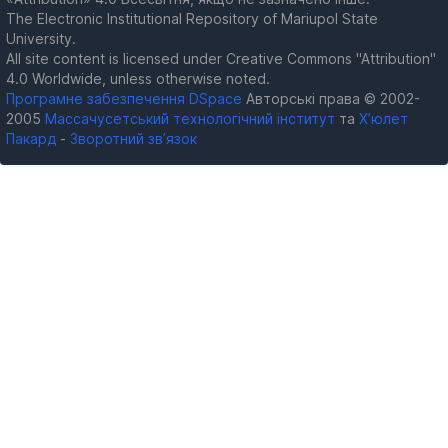
The Electronic Institutional Repository of Mariupol State
University.
All site content is licensed under Creative Commons "Attribution"
4.0 Worldwide, unless otherwise noted.
Програмне забезпечення DSpace
Авторські права © 2002-
2005
Массачусетський технологічний інститут
та
Х’юлет
Пакард
-
Зворотний зв’язок