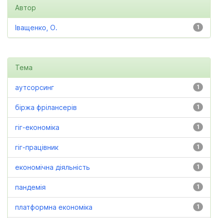
Автор
Іващенко, О.
1
Тема
аутсорсинг
1
біржа фрілансерів
1
гіг-економіка
1
гіг-працівник
1
економічна діяльність
1
пандемія
1
платформна економіка
1