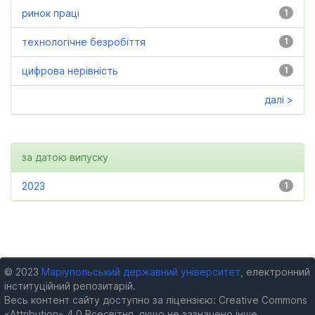
ринок праці
1
технологічне безробіття
1
цифрова нерівність
1
далі >
за датою випуску
2023
1
© 2023
Маріупольський державний університет
, електронний
інституційний репозитарій.
Весь контент сайту доступно за ліцензією: Creative Commons
«Attribution» 4.0 Всесвітня, якщо не зазначено інше.