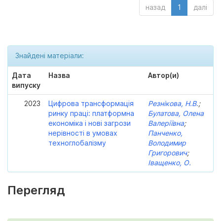
назад
1
далі
Знайдені матеріали:
Дата
Назва
Автор(и)
випуску
2023
Цифрова трансформація
Резнікова, Н.В.
;
ринку праці: платформна
Булатова, Олена
економіка і нові загрози
Валеріївна
;
нерівності в умовах
Панченко,
техноглобалізму
Володимир
Григорович
;
Іващенко, О.
Перегляд