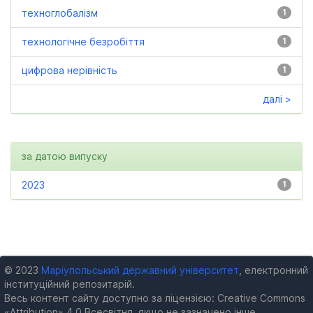
техноглобалізм
1
технологічне безробіття
1
цифрова нерівність
1
далі >
за датою випуску
2023
1
© 2023
Маріупольський державний університет
, електронний
інституційний репозитарій.
Весь контент сайту доступно за ліцензією: Creative Commons
«Attribution» 4.0 Всесвітня, якщо не зазначено інше.