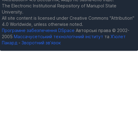
The Electronic Institutional Repository of Mariupol State
University.
All site content is licensed under Creative Commons "Attribution"
4.0 Worldwide, unless otherwise noted.
Програмне забезпечення DSpace
Авторські права © 2002-
2005
Массачусетський технологічний інститут
та
Х’юлет
Пакард
-
Зворотний зв’язок