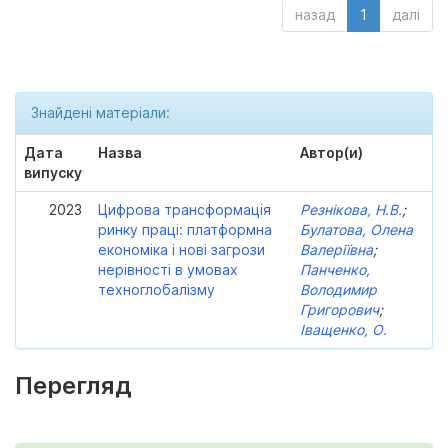
назад
1
далі
Знайдені матеріали:
Дата
Назва
Автор(и)
випуску
2023
Цифрова трансформація
Резнікова, Н.В.
;
ринку праці: платформна
Булатова, Олена
економіка і нові загрози
Валеріївна
;
нерівності в умовах
Панченко,
техноглобалізму
Володимир
Григорович
;
Іващенко, О.
Перегляд