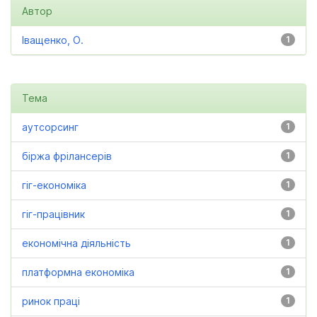
Автор
Іващенко, О.
1
Тема
аутсорсинг
1
біржа фрілансерів
1
гіг-економіка
1
гіг-працівник
1
економічна діяльність
1
платформна економіка
1
ринок праці
1