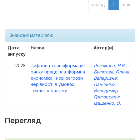
назад
1
далі
Знайдені матеріали:
Дата
Назва
Автор(и)
випуску
2023
Цифрова трансформація
Резнікова, Н.В.
;
ринку праці: платформна
Булатова, Олена
економіка і нові загрози
Валеріївна
;
нерівності в умовах
Панченко,
техноглобалізму
Володимир
Григорович
;
Іващенко, О.
Перегляд