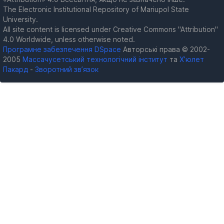
The Electronic Institutional Repository of Mariupol State
University.
All site content is licensed under Creative Commons "Attribution"
4.0 Worldwide, unless otherwise noted.
Програмне забезпечення DSpace
Авторські права © 2002-
2005
Массачусетський технологічний інститут
та
Х’юлет
Пакард
-
Зворотний зв’язок