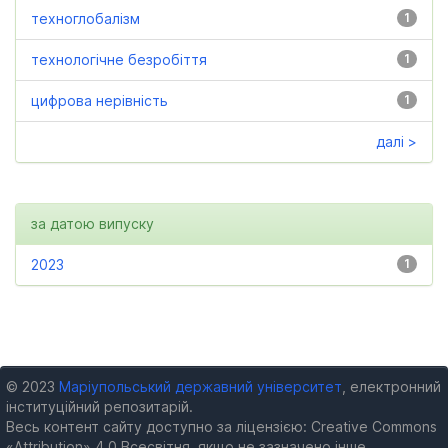
техноглобалізм
1
технологічне безробіття
1
цифрова нерівність
1
далі >
за датою випуску
2023
1
© 2023
Маріупольський державний університет
, електронний
інституційний репозитарій.
Весь контент сайту доступно за ліцензією: Creative Commons
«Attribution» 4.0 Всесвітня, якщо не зазначено інше.