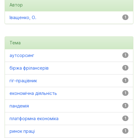
Автор
Іващенко, О.
1
Тема
аутсорсинг
1
біржа фрілансерів
1
гіг-працівник
1
економічна діяльність
1
пандемія
1
платформна економіка
1
ринок праці
1