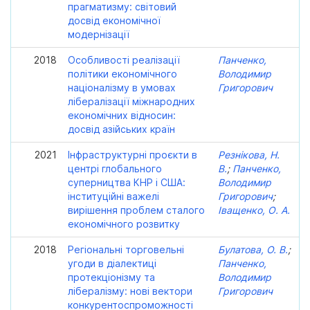
прагматизму: світовий
досвід економічної
модернізації
2018
Особливості реалізації
Панченко,
політики економічного
Володимир
націоналізму в умовах
Григорович
лібералізації міжнародних
економічних відносин:
досвід азійських країн
2021
Інфраструктурні проєкти в
Резнікова, Н.
центрі глобального
В.
;
Панченко,
суперництва КНР і США:
Володимир
інституційні важелі
Григорович
;
вирішення проблем сталого
Іващенко, О. А.
економічного розвитку
2018
Регіональні торговельні
Булатова, O. В.
;
угоди в діалектиці
Панченко,
протекціонізму та
Володимир
лібералізму: нові вектори
Григорович
конкурентоспроможності