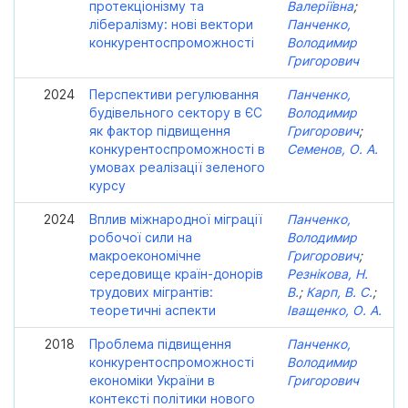
протекціонізму та
Валеріївна
;
лібералізму: нові вектори
Панченко,
конкурентоспроможності
Володимир
Григорович
2024
Перспективи регулювання
Панченко,
будівельного сектору в ЄС
Володимир
як фактор підвищення
Григорович
;
конкурентоспроможності в
Семенов, О. А.
умовах реалізації зеленого
курсу
2024
Вплив міжнародної міграції
Панченко,
робочої сили на
Володимир
макроекономічне
Григорович
;
середовище країн-донорів
Резнікова, Н.
трудових мігрантів:
В.
;
Карп, В. С.
;
теоретичні аспекти
Іващенко, О. А.
2018
Проблема підвищення
Панченко,
конкурентоспроможності
Володимир
економіки України в
Григорович
контексті політики нового