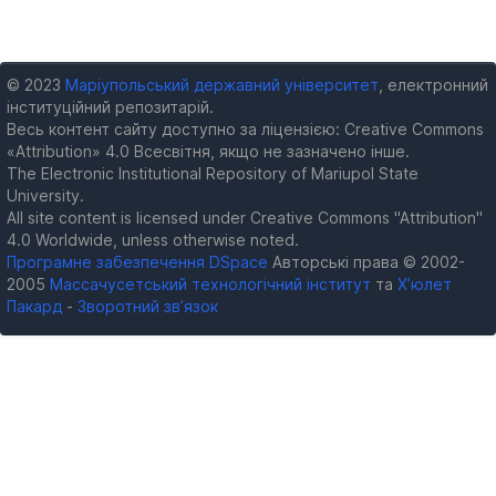
© 2023
Маріупольський державний університет
, електронний
інституційний репозитарій.
Весь контент сайту доступно за ліцензією: Creative Commons
«Attribution» 4.0 Всесвітня, якщо не зазначено інше.
The Electronic Institutional Repository of Mariupol State
University.
All site content is licensed under Creative Commons "Attribution"
4.0 Worldwide, unless otherwise noted.
Програмне забезпечення DSpace
Авторські права © 2002-
2005
Массачусетський технологічний інститут
та
Х’юлет
Пакард
-
Зворотний зв’язок