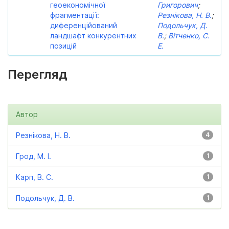
геоекономічної
Григорович
;
фрагментації:
Резнікова, Н. В.
;
диференційований
Подольчук, Д.
ландшафт конкурентних
В.
;
Вітченко, С.
позицій
Е.
Перегляд
Автор
Резнікова, Н. В.
4
Грод, М. І.
1
Карп, В. С.
1
Подольчук, Д. В.
1