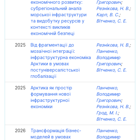
економічного розвитку:
Григорович
;
субрегіональний аналіз
Резнікова, Н. В.
;
морської інфраструктури
Карп, В. С.
;
та видобутку ресурсів у
Вітченко, С. Е.
контексті викликів
економічній безпеці
2025
Від фрагментації до
Резнікова, Н. В.
;
мозаїчної інтеграції:
Панченко,
інфраструктурна економіка
Володимир
Арктики в умовах
Григорович
;
постуніверсалістської
Вітченко, С. Е.
глобалізації
2025
Арктика як простір
Панченко,
формування нової
Володимир
інфраструктурної
Григорович
;
економіки
Резнікова, Н. В.
;
Грод, М. І.
;
Вітченко, С. Е.
2026
Трансформація бізнес-
Панченко,
моделей в умовах
Володимир