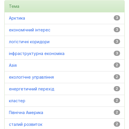
Тема
Арктика
3
економічний інтерес
3
логістичні коридори
3
інфраструктурна економіка
3
Азія
2
екологічне управління
2
енергетичний перехід
2
кластер
2
Північна Америка
2
сталий розвиток
2