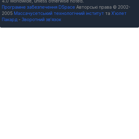
4.0 Worldwide, unless otherwise noted.
Програмне забезпечення DSpace
Авторські права © 2002-
2005
Массачусетський технологічний інститут
та
Х’юлет
Пакард
-
Зворотний зв’язок