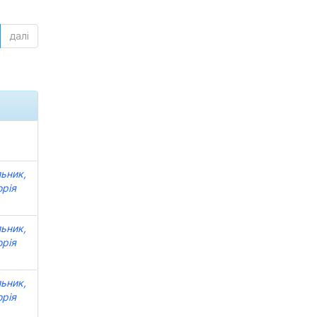
далі
ьник,
орія
ьник,
орія
ьник,
орія