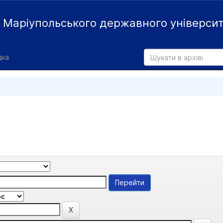
й
Маріупольського державного універси
дка