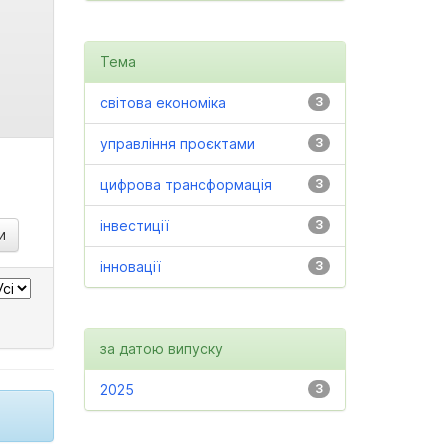
Тема
світова економіка
3
управління проєктами
3
цифрова трансформація
3
інвестиції
3
інновації
3
за датою випуску
2025
3