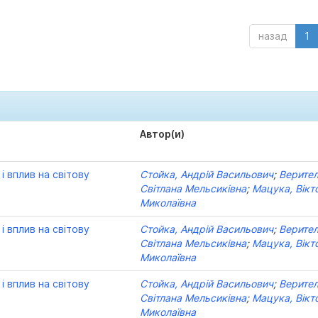
назад
1
Автор(и)
і вплив на світову
Стойка, Андрій Васильович
;
Верител
Світлана Мельсиківна
;
Мацука, Вікт
Миколаївна
і вплив на світову
Стойка, Андрій Васильович
;
Верител
Світлана Мельсиківна
;
Мацука, Вікт
Миколаївна
і вплив на світову
Стойка, Андрій Васильович
;
Верител
Світлана Мельсиківна
;
Мацука, Вікт
Миколаївна