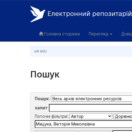
Електронний репозитарі
Skip
navigation
Головна сторінка
Перегляд
Дові
eIR MSU
Пошук
Пошук:
запит
Поточні фільтри: