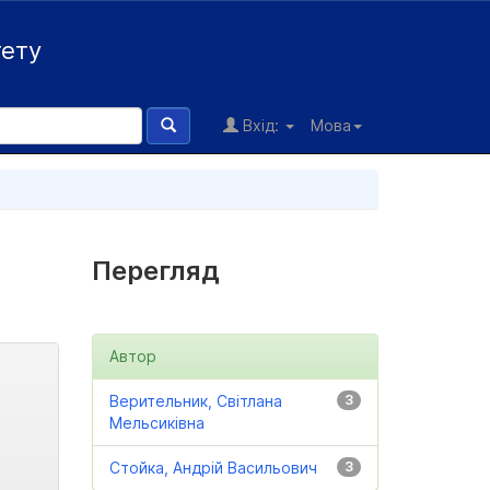
тету
Вхід:
Мова
Перегляд
Автор
Верительник, Світлана
3
Мельсиківна
Стойка, Андрій Васильович
3