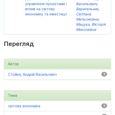
управління проєктами і
Васильович
;
вплив на світову
Верительник,
економіку та інвестиції
Світлана
Мельсиківна
;
Мацука, Вікторія
Миколаївна
Перегляд
Автор
Стойка, Андрій Васильович
3
Тема
світова економіка
3