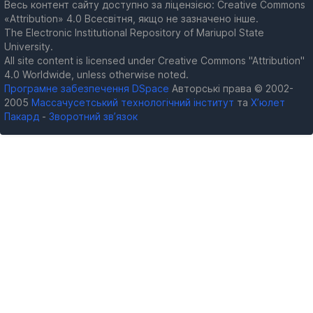
Весь контент сайту доступно за ліцензією: Creative Commons
«Attribution» 4.0 Всесвітня, якщо не зазначено інше.
The Electronic Institutional Repository of Mariupol State
University.
All site content is licensed under Creative Commons "Attribution"
4.0 Worldwide, unless otherwise noted.
Програмне забезпечення DSpace
Авторські права © 2002-
2005
Массачусетський технологічний інститут
та
Х’юлет
Пакард
-
Зворотний зв’язок