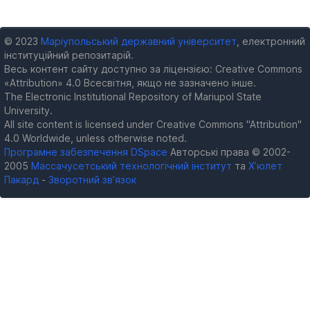
© 2023
Маріупольський державний університет
, електронний
інституційний репозитарій.
Весь контент сайту доступно за ліцензією: Creative Commons
«Attribution» 4.0 Всесвітня, якщо не зазначено інше.
The Electronic Institutional Repository of Mariupol State
University.
All site content is licensed under Creative Commons "Attribution"
4.0 Worldwide, unless otherwise noted.
Програмне забезпечення DSpace
Авторські права © 2002-
2005
Массачусетський технологічний інститут
та
Х’юлет
Пакард
-
Зворотний зв’язок