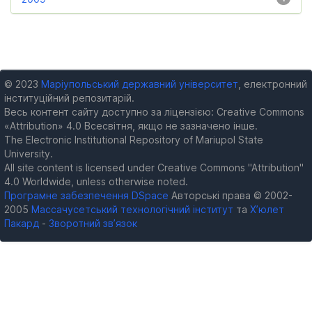
© 2023
Маріупольський державний університет
, електронний
інституційний репозитарій.
Весь контент сайту доступно за ліцензією: Creative Commons
«Attribution» 4.0 Всесвітня, якщо не зазначено інше.
The Electronic Institutional Repository of Mariupol State
University.
All site content is licensed under Creative Commons "Attribution"
4.0 Worldwide, unless otherwise noted.
Програмне забезпечення DSpace
Авторські права © 2002-
2005
Массачусетський технологічний інститут
та
Х’юлет
Пакард
-
Зворотний зв’язок