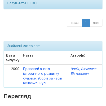
Результати 1-1 зі 1.
назад
1
далі
Знайдені матеріали:
Дата
Назва
Автор(и)
випуску
2009
Правовий аналіз
Волік, Вячеслав
історичного розвитку
Вікторович
судових зборів за часів
Київської Русі
Перегляд