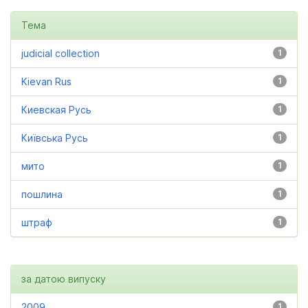
Тема
judicial collection
1
Kievan Rus
1
Киевская Русь
1
Київська Русь
1
мито
1
пошлина
1
штраф
1
за датою випуску
2009
1