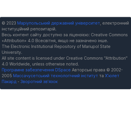
© 2023
Маріупольський державний університет
, електронний
інституційний репозитарій.
Весь контент сайту доступно за ліцензією: Creative Commons
«Attribution» 4.0 Всесвітня, якщо не зазначено інше.
The Electronic Institutional Repository of Mariupol State
University.
All site content is licensed under Creative Commons "Attribution"
4.0 Worldwide, unless otherwise noted.
Програмне забезпечення DSpace
Авторські права © 2002-
2005
Массачусетський технологічний інститут
та
Х’юлет
Пакард
-
Зворотний зв’язок