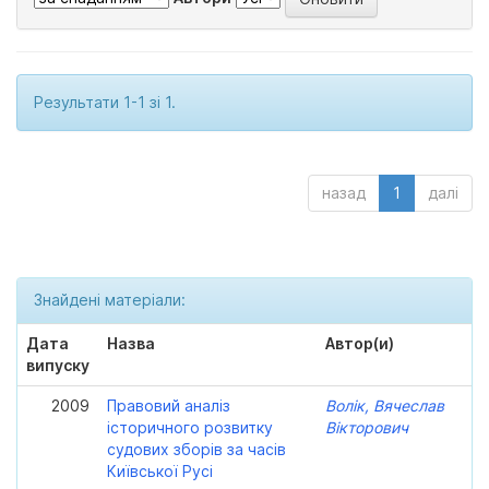
Результати 1-1 зі 1.
назад
1
далі
Знайдені матеріали:
Дата
Назва
Автор(и)
випуску
2009
Правовий аналіз
Волік, Вячеслав
історичного розвитку
Вікторович
судових зборів за часів
Київської Русі