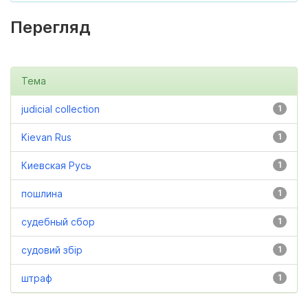
Перегляд
Тема
judicial collection
1
Kievan Rus
1
Киевская Русь
1
пошлина
1
судебный сбор
1
судовий збір
1
штраф
1