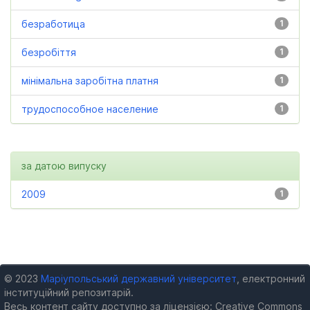
безработица
1
безробіття
1
мінімальна заробітна платня
1
трудоспособное население
1
за датою випуску
2009
1
© 2023
Маріупольський державний університет
, електронний
інституційний репозитарій.
Весь контент сайту доступно за ліцензією: Creative Commons