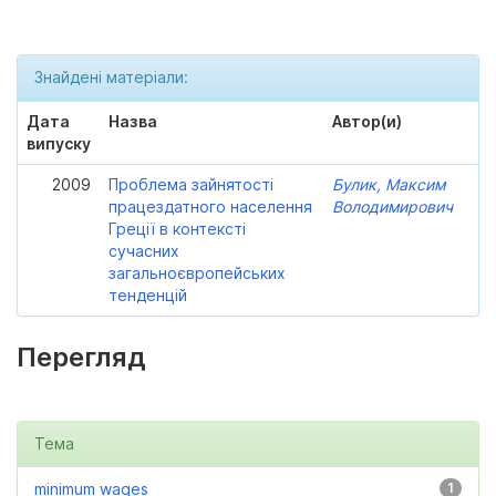
Знайдені матеріали:
Дата
Назва
Автор(и)
випуску
2009
Проблема зайнятості
Булик, Максим
працездатного населення
Володимирович
Греції в контексті
сучасних
загальноєвропейських
тенденцій
Перегляд
Тема
minimum wages
1