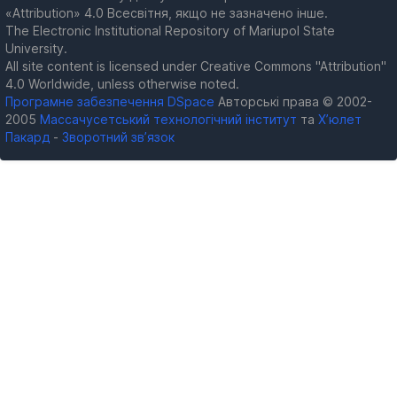
«Attribution» 4.0 Всесвітня, якщо не зазначено інше.
The Electronic Institutional Repository of Mariupol State
University.
All site content is licensed under Creative Commons "Attribution"
4.0 Worldwide, unless otherwise noted.
Програмне забезпечення DSpace
Авторські права © 2002-
2005
Массачусетський технологічний інститут
та
Х’юлет
Пакард
-
Зворотний зв’язок