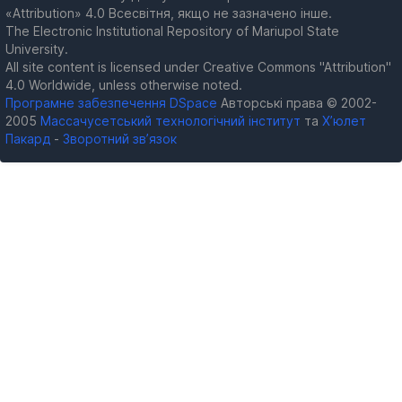
«Attribution» 4.0 Всесвітня, якщо не зазначено інше.
The Electronic Institutional Repository of Mariupol State
University.
All site content is licensed under Creative Commons "Attribution"
4.0 Worldwide, unless otherwise noted.
Програмне забезпечення DSpace
Авторські права © 2002-
2005
Массачусетський технологічний інститут
та
Х’юлет
Пакард
-
Зворотний зв’язок