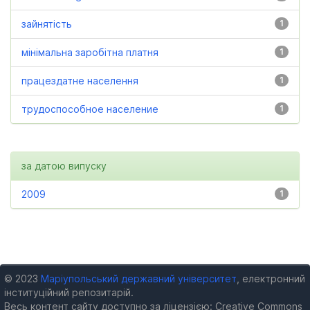
зайнятість
1
мінімальна заробітна платня
1
працездатне населення
1
трудоспособное население
1
за датою випуску
2009
1
© 2023
Маріупольський державний університет
, електронний
інституційний репозитарій.
Весь контент сайту доступно за ліцензією: Creative Commons