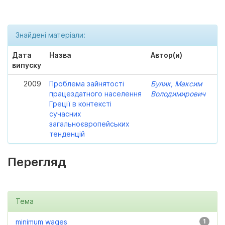
Знайдені матеріали:
Дата
Назва
Автор(и)
випуску
2009
Проблема зайнятості
Булик, Максим
працездатного населення
Володимирович
Греції в контексті
сучасних
загальноєвропейських
тенденцій
Перегляд
Тема
minimum wages
1