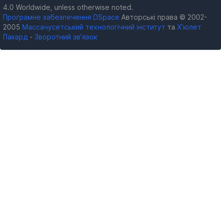
4.0 Worldwide, unless otherwise noted.
Програмне забезпечення DSpace
Авторські права © 2002-
2005
Массачусетський технологічний інститут
та
Х’юлет
Пакард
-
Зворотний зв’язок