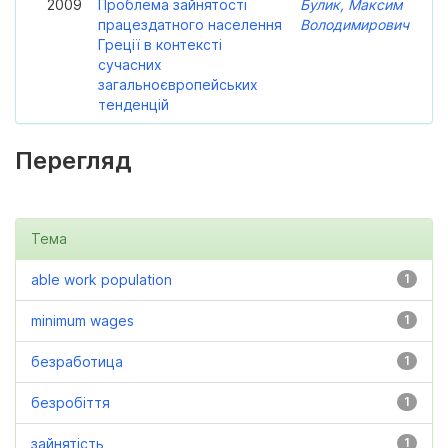
2009
Проблема зайнятості
Булик, Максим
працездатного населення
Володимирович
Греції в контексті
сучасних
загальноєвропейських
тенденцій
Перегляд
Тема
able work population
1
minimum wages
1
безработица
1
безробіття
1
зайнятість
1