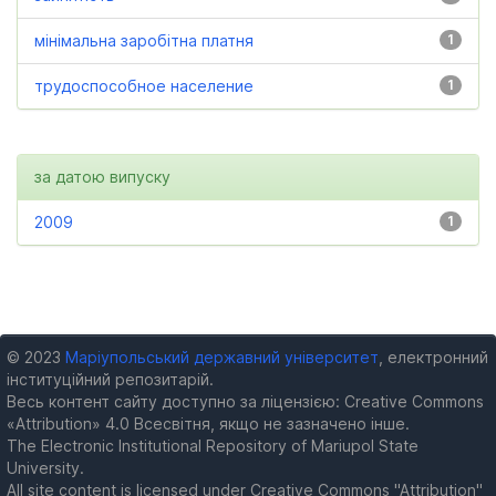
мінімальна заробітна платня
1
трудоспособное население
1
за датою випуску
2009
1
© 2023
Маріупольський державний університет
, електронний
інституційний репозитарій.
Весь контент сайту доступно за ліцензією: Creative Commons
«Attribution» 4.0 Всесвітня, якщо не зазначено інше.
The Electronic Institutional Repository of Mariupol State
University.
All site content is licensed under Creative Commons "Attribution"