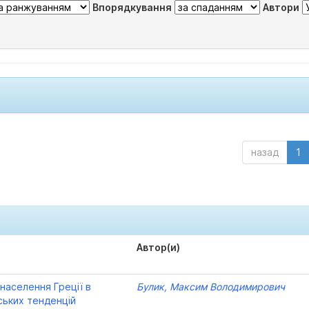
Впорядкування
Автори
назад
1
Автор(и)
населення Греції в
Булик, Максим Володимирович
ських тенденцій