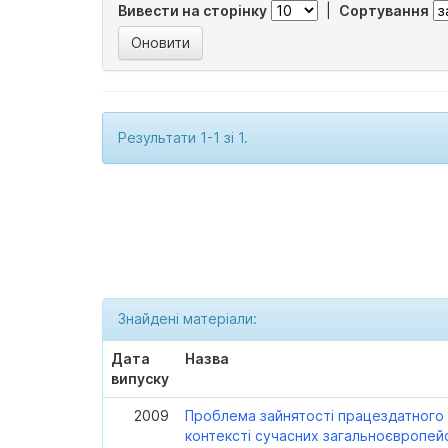
Вивести на сторінку
|
Сортування
Результати 1-1 зі 1.
Знайдені матеріали:
Дата
Назва
випуску
2009
Проблема зайнятості працездатного 
контексті сучасних загальноєвропей