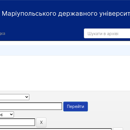
й
Маріупольського державного універси
дка