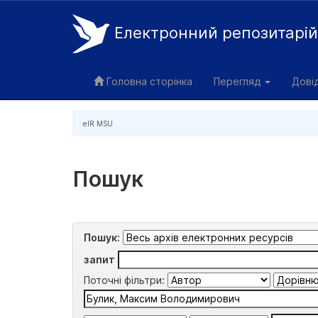
Електронний репозитарі
Skip
navigation
Головна сторінка
Перегляд
Дові
eIR MSU
Пошук
Пошук:
запит
Поточні фільтри: