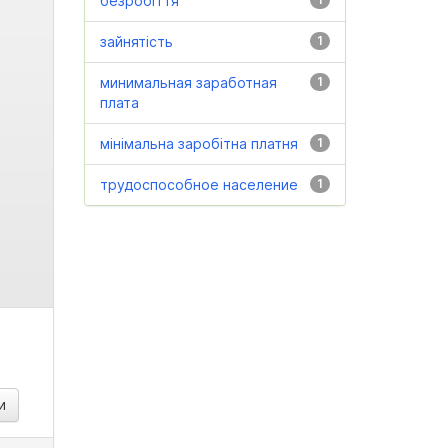
безробіття
зайнятість
1
минимальная заработная
1
плата
мінімальна заробітна платня
1
трудоспособное население
1