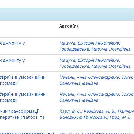
Автор(и)
неджменту у
Мацука, Вікторія Миколаївна
;
Горбашевська, Марина Олексіївна
неджменту у
Мацука, Вікторія Миколаївна
;
Горбашевська, Марина Олексіївна
країні в умовах війни:
Чечель, Анна Олександрівна
;
Токар
 громади
Валентина Іванівна
країні в умовах війни:
Чечель, Анна Олександрівна
;
Токар
 громади
Валентина Іванівна
нник трансформації
Карп, В. С.
;
Резнікова, Н. В.
;
Панченк
мперативи сталості та
Володимир Григорович
;
Грод, М. І.