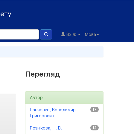
тету
Вхід:
Мова
Перегляд
Автор
Панченко, Володимир
17
Григорович
Резнікова, Н. В.
12