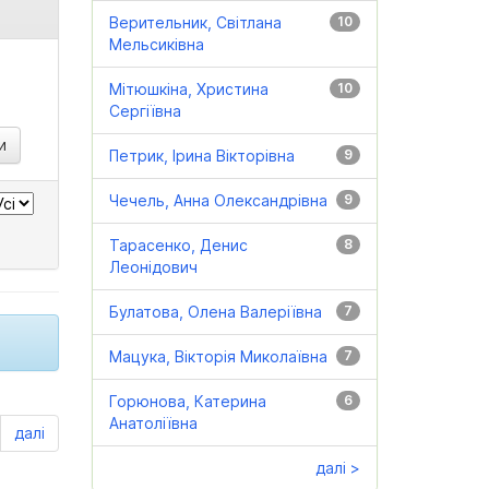
Верительник, Світлана
10
Мельсиківна
Мітюшкіна, Христина
10
Сергіївна
Петрик, Ірина Вікторівна
9
Чечель, Анна Олександрівна
9
Тарасенко, Денис
8
Леонідович
Булатова, Олена Валеріївна
7
Мацука, Вікторія Миколаївна
7
Горюнова, Катерина
6
Анатоліївна
далі
далі >