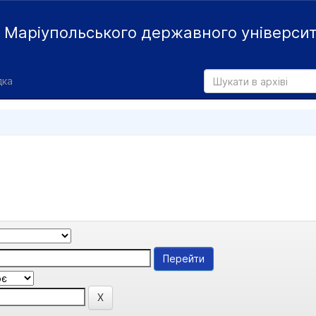
й
Маріупольського державного універси
дка