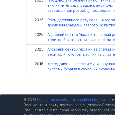
2025
Продовольча безпека як політична п
виклик: інтеграція раціональної констр
взаємодії при розробці продовольчої
2025
Роль державного регулювання агроп
досягненні завдань сталого розвитк
2025
Аграрний сектор України та сталий р
територій: ключові виклики та страте
2025
Аграрний сектор України та сталий р
територій: ключові виклики та страте
2018
Методологічні аспекти функціонуванн
системи України в сучасних економі
© 2023
Маріупольський державний університет
, 
Весь контент сайту доступно за ліцензією: Creativ
The Electronic Institutional Repository of Mariupol Sta