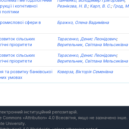
роблема і методологічний
Панченко, Володимир Григорович
;
укції і когнітивної
Резнікова, Н. В.
;
Карп, В. С.
;
Грод, М.
 політики
ромислової сфери в
Бражко, Олена Вадимівна
у
озвиток сільських
Тарасенко, Денис Леонідович
;
гічні пріоритети
Верительник, Світлана Мельсиківна
озвиток сільських
Тарасенко, Денис Леонідович
;
гічні пріоритети
Верительник, Світлана Мельсиківна
я та розвитку банківської
Коверза, Вікторія Семенівна
чних умовах
електронний інституційний репозитарій.
e Commons «Attribution» 4.0 Всесвітня, якщо не зазначено інше.
te University.