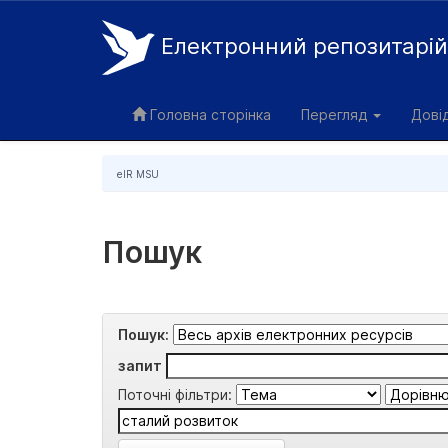
Електронний репозитарі
Skip
navigation
Головна сторінка
Перегляд
Дові
eIR MSU
Пошук
Пошук:
запит
Поточні фільтри: