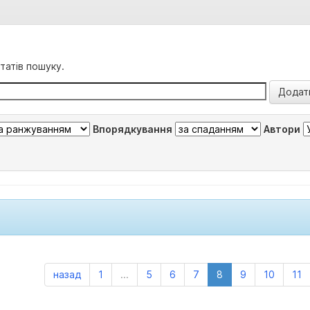
татів пошуку.
Впорядкування
Автори
назад
1
...
5
6
7
8
9
10
11