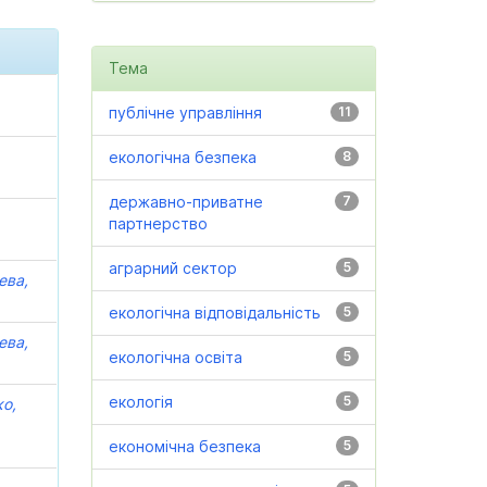
Тема
публічне управління
11
екологічна безпека
8
державно-приватне
7
партнерство
аграрний сектор
5
ева,
екологічна відповідальність
5
ева,
екологічна освіта
5
екологія
5
о,
економічна безпека
5