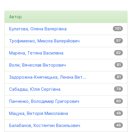
Автор
Булатова, Олена Валеріївна
101
Трофименко, Микола Валерійович
97
Марена, Тетяна Василівна
82
Волік, Вячеслав Вікторович
81
Задорожна-Княгницька, Леніна Вікт...
81
Сабадаш, Юлія Сергіївна
78
Панченко, Володимир Григорович
60
Мацука, Вікторія Миколаївна
48
Балабанов, Костянтин Васильович
46