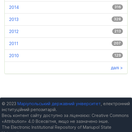
2014
316
2013
328
2012
213
2011
207
2010
129
далі >
© 2023
Маріупольський державний університет
, електронний
інституційний репозитарій.
Весь контент сайту доступно за ліцензією: Creative Commons
«Attribution» 4.0 Всесвітня, якщо не зазначено інше.
The Electronic Institutional Repository of Mariupol State