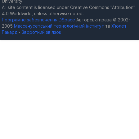
University.
All site content is licensed under Creative Commons "Attribution"
4.0 Worldwide, unless otherwise noted.
Програмне забезпечення DSpace
Авторські права © 2002-
2005
Массачусетський технологічний інститут
та
Х’юлет
Пакард
-
Зворотний зв’язок