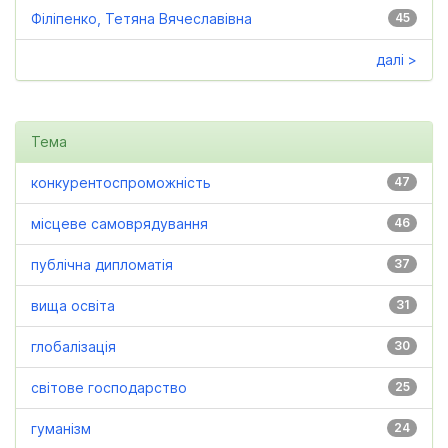
Філіпенко, Тетяна Вячеславівна
45
далі >
Тема
конкурентоспроможність
47
місцеве самоврядування
46
публічна дипломатія
37
вища освіта
31
глобалізація
30
світове господарство
25
гуманізм
24