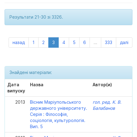
Результати 21-30 зі 3326.
назад
1
2
3
4
5
6
...
333
далі
Знайдені матеріали:
Дата
Назва
Автор(и)
випуску
2013
Вісник Маріупольського
гол. ред. К. В.
державного університету.
Балабанов
Серія : Філософія,
соціологія, культурологія.
Вип. 5