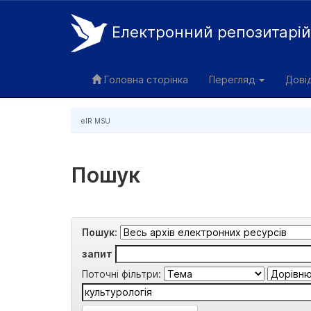
Електронний репозитарі
Skip
navigation
Головна сторінка
Перегляд
Дові
eIR MSU
Пошук
Пошук:
запит
Поточні фільтри: