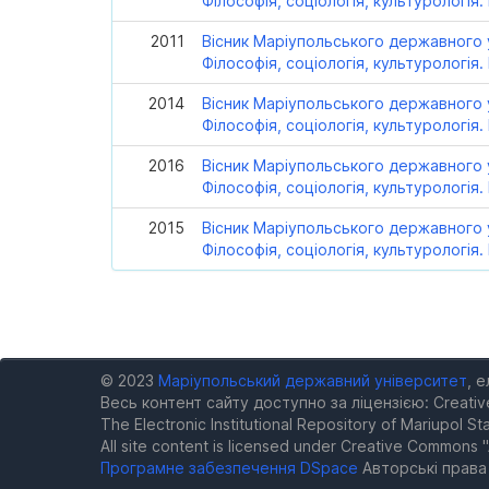
Філософія, соціологія, культурологія. 
2011
Вісник Маріупольського державного у
Філософія, соціологія, культурологія. 
2014
Вісник Маріупольського державного у
Філософія, соціологія, культурологія. 
2016
Вісник Маріупольського державного у
Філософія, соціологія, культурологія. 
2015
Вісник Маріупольського державного у
Філософія, соціологія, культурологія. 
© 2023
Маріупольський державний університет
, 
Весь контент сайту доступно за ліцензією: Creativ
The Electronic Institutional Repository of Mariupol Sta
All site content is licensed under Creative Commons "
Програмне забезпечення DSpace
Авторські прав