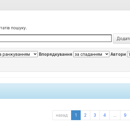
татів пошуку.
Впорядкування
Автори
назад
1
2
3
4
...
9