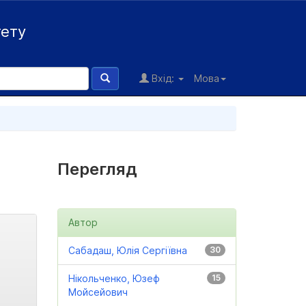
тету
Вхід:
Мова
Перегляд
Автор
Сабадаш, Юлія Сергіївна
30
Нікольченко, Юзеф
15
Мойсейович