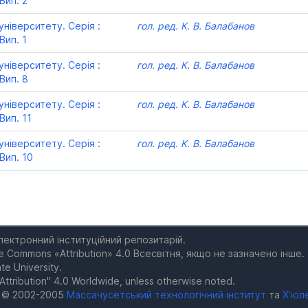
Вип. 2
ніверситету. Серія :
гол. ред. К. В. Балабанов
Вип. 1
ніверситету. Серія :
гол. ред. К. В. Балабанов
Вип. 8
ніверситету. Серія :
гол. ред. К. В. Балабанов
Вип. 11
ніверситету. Серія :
гол. ред. К. В. Балабанов
Вип. 10
електронний інституційний репозитарій.
e Commons «Attribution» 4.0 Всесвітня, якщо не зазначено інше.
te University.
Attribution" 4.0 Worldwide, unless otherwise noted.
а © 2002-2005
Массачусетський технологічний інститут
та
Х’юл