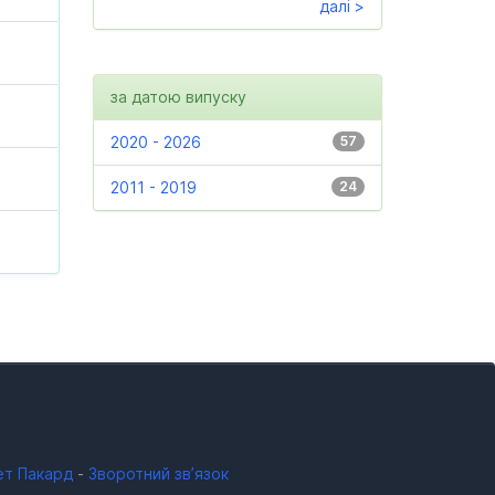
далі >
за датою випуску
2020 - 2026
57
2011 - 2019
24
ет Пакард
-
Зворотний зв’язок