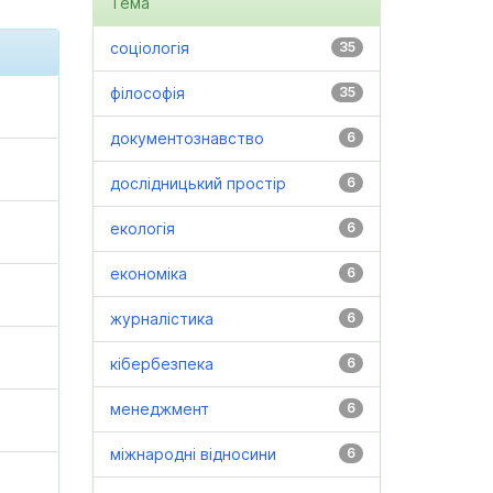
Тема
соціологія
35
філософія
35
документознавство
6
дослідницький простір
6
екологія
6
економіка
6
журналістика
6
кібербезпека
6
менеджмент
6
міжнародні відносини
6