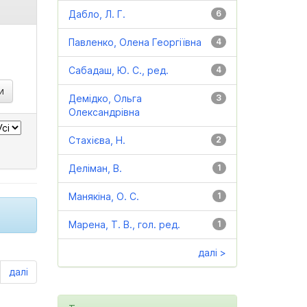
Дабло, Л. Г.
6
Павленко, Олена Георгіївна
4
Сабадаш, Ю. С., ред.
4
Демідко, Ольга
3
Олександрівна
Стахієва, Н.
2
Деліман, В.
1
Манякіна, О. С.
1
Марена, Т. В., гол. ред.
1
далі >
далі