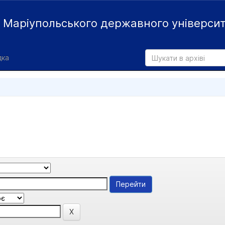
й
Маріупольського державного універси
дка