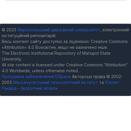
© 2023
Маріупольський державний університет
, електронний
інституційний репозитарій.
Весь контент сайту доступно за ліцензією: Creative Commons
«Attribution» 4.0 Всесвітня, якщо не зазначено інше.
The Electronic Institutional Repository of Mariupol State
University.
All site content is licensed under Creative Commons "Attribution"
4.0 Worldwide, unless otherwise noted.
Програмне забезпечення DSpace
Авторські права © 2002-
2005
Массачусетський технологічний інститут
та
Х’юлет
Пакард
-
Зворотний зв’язок