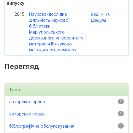
випуску
2015
Науково-дослідна
ред. А. П.
діяльність наукової
Шакула
бібліотеки
Маріупольського
державного університету :
матеріали ІІІ науково-
методичного семінару
Перегляд
Тема
авторское право
1
авторське право
1
бібліографічне обслуговування
1