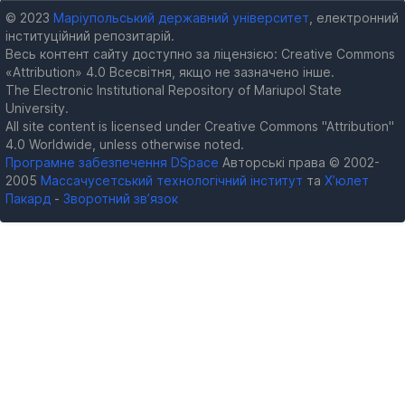
© 2023
Маріупольський державний університет
, електронний
інституційний репозитарій.
Весь контент сайту доступно за ліцензією: Creative Commons
«Attribution» 4.0 Всесвітня, якщо не зазначено інше.
The Electronic Institutional Repository of Mariupol State
University.
All site content is licensed under Creative Commons "Attribution"
4.0 Worldwide, unless otherwise noted.
Програмне забезпечення DSpace
Авторські права © 2002-
2005
Массачусетський технологічний інститут
та
Х’юлет
Пакард
-
Зворотний зв’язок