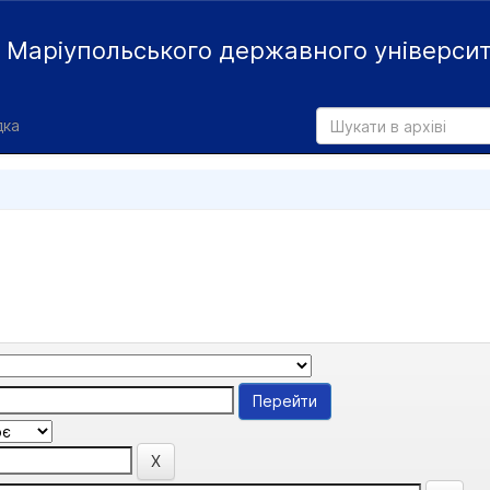
й
Маріупольського державного універси
дка