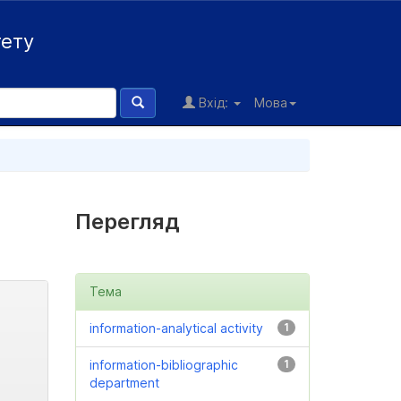
тету
Вхід:
Мова
Перегляд
Тема
information-analytical activity
1
information-bibliographic
1
department