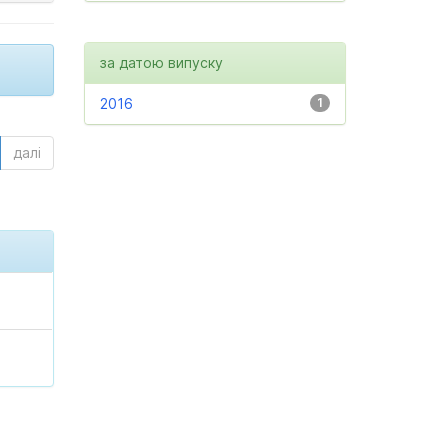
за датою випуску
2016
1
далі