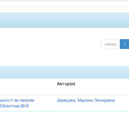
назад
1
Автор(и)
льності як напрям
Шевцова, Марина Леонідівна
бібліотеки ВНЗ