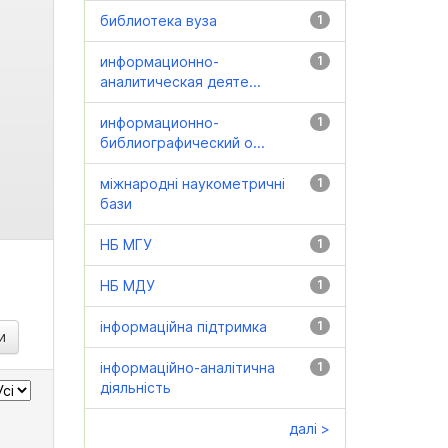
библиотека вуза
1
информационно-
1
аналитическая деяте...
информационно-
1
библиографический о...
міжнародні наукометричні
1
бази
НБ МГУ
1
НБ МДУ
1
інформаційна підтримка
1
інформаційно-аналітична
1
діяльність
далі >