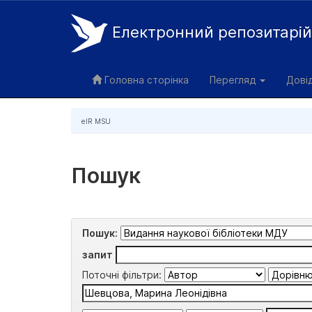
Електронний репозитарі
Skip
navigation
Головна сторінка
Перегляд
Дові
eIR MSU
Пошук
Пошук:
запит
Поточні фільтри: