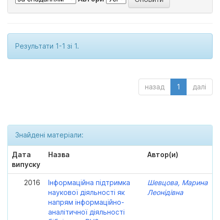
Результати 1-1 зі 1.
назад
1
далі
Знайдені матеріали:
Дата
Назва
Автор(и)
випуску
2016
Інформаційна підтримка
Шевцова, Марина
наукової діяльності як
Леонідівна
напрям інформаційно-
аналітичної діяльності