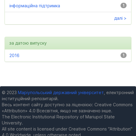
інформаційна підтримка
1
далі >
за датою випуску
2016
1
© 2023
Маріупольський державний університет
, електронний
інституційний репозитарій.
Весь контент сайту доступно за ліцензією: Creative Commons
«Attribution» 4.0 Всесвітня, якщо не зазначено інше.
The Electronic Institutional Repository of Mariupol State
University.
All site content is licensed under Creative Commons "Attribution"
4.0 Worldwide, unless otherwise noted.