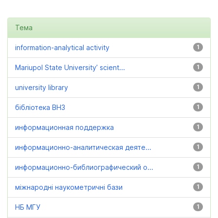
Тема
information-analytical activity
1
Mariupol State University’ scient...
1
university library
1
бібліотека ВНЗ
1
информационная поддержка
1
информационно-аналитическая деяте...
1
информационно-библиографический о...
1
міжнародні наукометричні бази
1
НБ МГУ
1