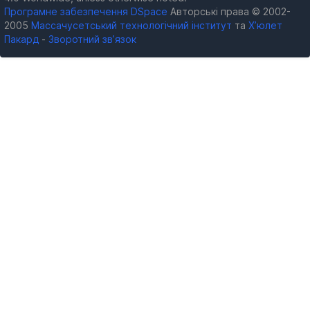
Програмне забезпечення DSpace
Авторські права © 2002-
2005
Массачусетський технологічний інститут
та
Х’юлет
Пакард
-
Зворотний зв’язок