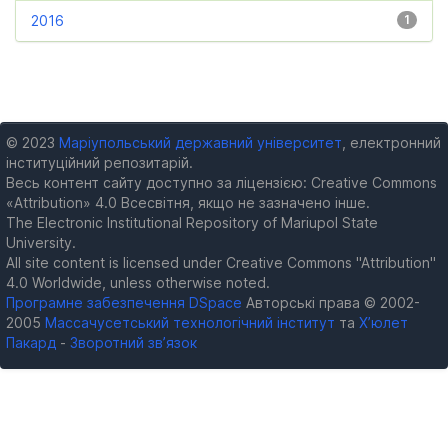
2016
1
© 2023
Маріупольський державний університет
, електронний
інституційний репозитарій.
Весь контент сайту доступно за ліцензією: Creative Commons
«Attribution» 4.0 Всесвітня, якщо не зазначено інше.
The Electronic Institutional Repository of Mariupol State
University.
All site content is licensed under Creative Commons "Attribution"
4.0 Worldwide, unless otherwise noted.
Програмне забезпечення DSpace
Авторські права © 2002-
2005
Массачусетський технологічний інститут
та
Х’юлет
Пакард
-
Зворотний зв’язок