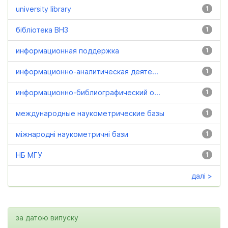
university library
1
бібліотека ВНЗ
1
информационная поддержка
1
информационно-аналитическая деяте...
1
информационно-библиографический о...
1
международные наукометрические базы
1
міжнародні наукометричні бази
1
НБ МГУ
1
далі >
за датою випуску