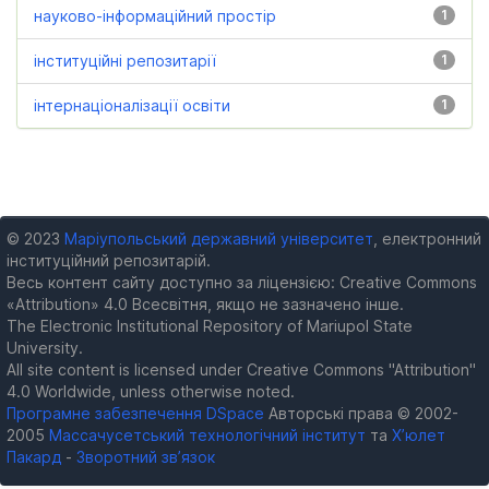
науково-інформаційний простір
1
інституційні репозитарії
1
інтернаціоналізації освіти
1
© 2023
Маріупольський державний університет
, електронний
інституційний репозитарій.
Весь контент сайту доступно за ліцензією: Creative Commons
«Attribution» 4.0 Всесвітня, якщо не зазначено інше.
The Electronic Institutional Repository of Mariupol State
University.
All site content is licensed under Creative Commons "Attribution"
4.0 Worldwide, unless otherwise noted.
Програмне забезпечення DSpace
Авторські права © 2002-
2005
Массачусетський технологічний інститут
та
Х’юлет
Пакард
-
Зворотний зв’язок