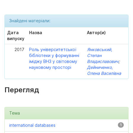
Знайдені матеріали:
Дата
Назва
Автор(и)
випуску
2017
Роль університетської
Янковський,
бібліотеки у формуванні
Степан
іміджу ВНЗ у світовому
Владиславович
;
науковому просторі
Дейниченко,
Олена Василівна
Перегляд
Тема
international databases
1