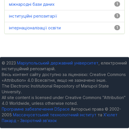
міжнародні бази даних
1
інституційні репозитарії
1
інтернаціоналізації освіти
1
© 2023
Маріупольський державний університет
, електронний
інституційний репозитарій.
Весь контент сайту доступно за ліцензією: Creative Commons
«Attribution» 4.0 Всесвітня, якщо не зазначено інше.
The Electronic Institutional Repository of Mariupol State
University.
All site content is licensed under Creative Commons "Attribution"
4.0 Worldwide, unless otherwise noted.
Програмне забезпечення DSpace
Авторські права © 2002-
2005
Массачусетський технологічний інститут
та
Х’юлет
Пакард
-
Зворотний зв’язок