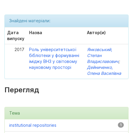
Знайдені матеріали:
Дата
Назва
Автор(и)
випуску
2017
Роль університетської
Янковський,
бібліотеки у формуванні
Степан
іміджу ВНЗ у світовому
Владиславович
;
науковому просторі
Дейниченко,
Олена Василівна
Перегляд
Тема
institutional repositories
1