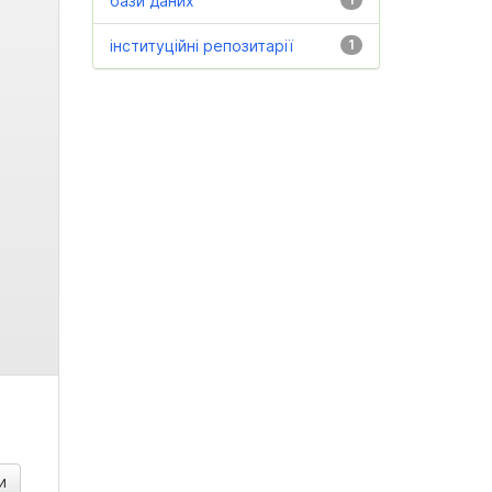
бази даних
інституційні репозитарії
1