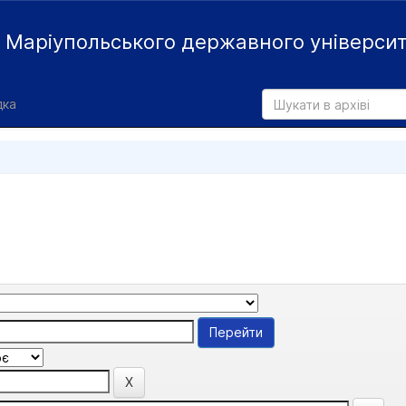
й
Маріупольського державного універси
дка