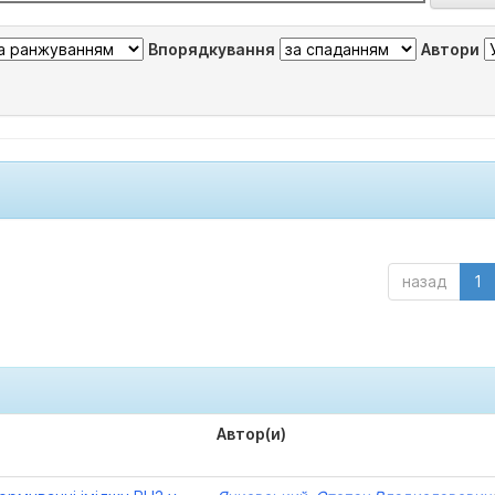
Впорядкування
Автори
назад
1
Автор(и)