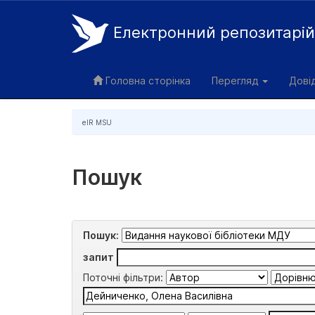
Електронний репозитарі
Skip
navigation
Головна сторінка
Перегляд
Дові
eIR MSU
Пошук
Пошук:
запит
Поточні фільтри: