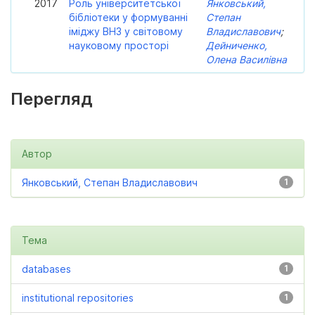
2017
Роль університетської
Янковський,
бібліотеки у формуванні
Степан
іміджу ВНЗ у світовому
Владиславович
;
науковому просторі
Дейниченко,
Олена Василівна
Перегляд
Автор
Янковський, Степан Владиславович
1
Тема
databases
1
institutional repositories
1