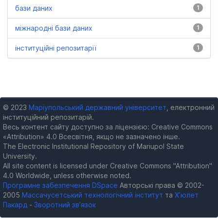
бази даних
1
міжнародні бази даних
1
інституційні репозитарії
1
© 2023
Маріупольський державний університет
, електронний
інституційний репозитарій.
Весь контент сайту доступно за ліцензією: Creative Commons
«Attribution» 4.0 Всесвітня, якщо не зазначено інше.
The Electronic Institutional Repository of Mariupol State
University.
All site content is licensed under Creative Commons "Attribution"
4.0 Worldwide, unless otherwise noted.
Програмне забезпечення DSpace
Авторські права © 2002-
2005
Массачусетський технологічний інститут
та
Х’юлет
Пакард
-
Зворотний зв’язок