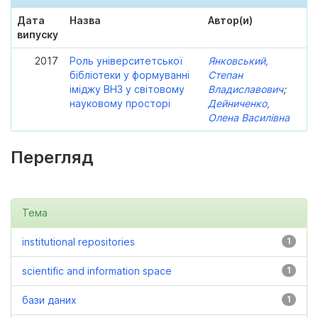
Дата
Назва
Автор(и)
випуску
2017
Роль університетської
Янковський,
бібліотеки у формуванні
Степан
іміджу ВНЗ у світовому
Владиславович
;
науковому просторі
Дейниченко,
Олена Василівна
Перегляд
Тема
institutional repositories
1
scientific and information space
1
бази даних
1