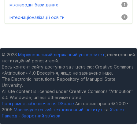
міжнародні бази даних
1
інтернаціоналізації освіти
1
© 2023
Маріупольський державний університет
, електронний
інституційний репозитарій.
Весь контент сайту доступно за ліцензією: Creative Commons
«Attribution» 4.0 Всесвітня, якщо не зазначено інше.
The Electronic Institutional Repository of Mariupol State
University.
All site content is licensed under Creative Commons "Attribution"
4.0 Worldwide, unless otherwise noted.
Програмне забезпечення DSpace
Авторські права © 2002-
2005
Массачусетський технологічний інститут
та
Х’юлет
Пакард
-
Зворотний зв’язок