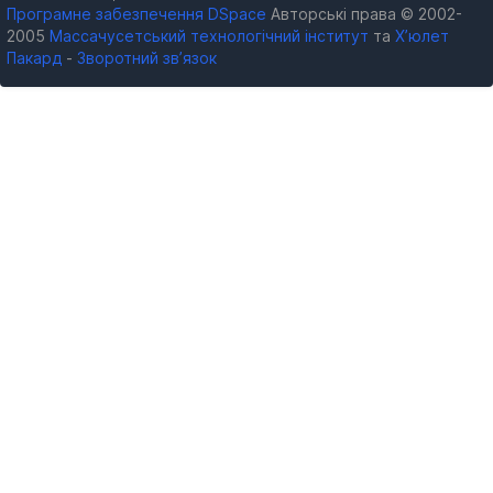
Програмне забезпечення DSpace
Авторські права © 2002-
2005
Массачусетський технологічний інститут
та
Х’юлет
Пакард
-
Зворотний зв’язок