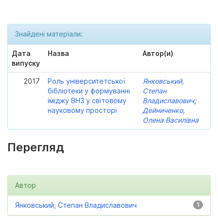
Знайдені матеріали:
Дата
Назва
Автор(и)
випуску
2017
Роль університетської
Янковський,
бібліотеки у формуванні
Степан
іміджу ВНЗ у світовому
Владиславович
;
науковому просторі
Дейниченко,
Олена Василівна
Перегляд
Автор
Янковський, Степан Владиславович
1