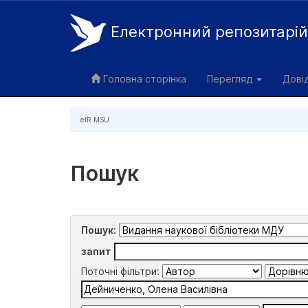
Електронний репозитарі
Skip
navigation
Головна сторінка
Перегляд
Дові
eIR MSU
Пошук
Пошук:
запит
Поточні фільтри: