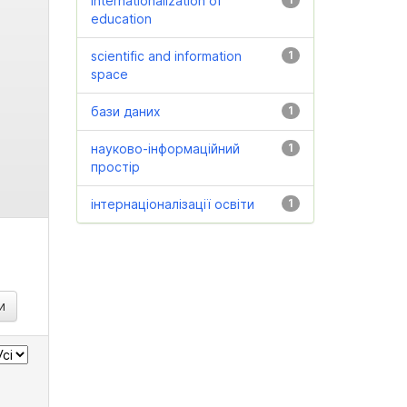
internationalization of
education
scientific and information
1
space
бази даних
1
науково-інформаційний
1
простір
інтернаціоналізації освіти
1