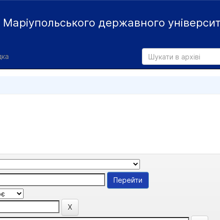
й
Маріупольського державного універси
дка