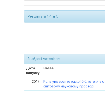
Результати 1-1 зі 1.
Знайдені матеріали:
Дата
Назва
випуску
2017
Роль університетської бібліотеки у ф
світовому науковому просторі