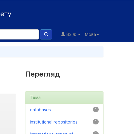
тету
Вхід:
Мова
Перегляд
Тема
databases
1
institutional repositories
1
1