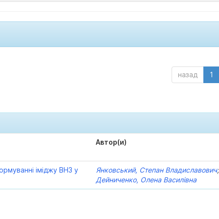
назад
1
Автор(и)
ормуванні іміджу ВНЗ у
Янковський, Степан Владиславович
Дейниченко, Олена Василівна