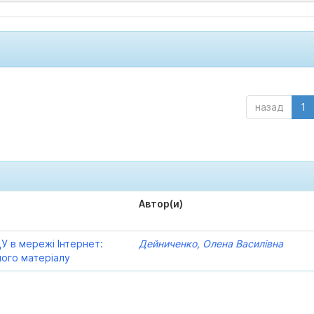
назад
1
Автор(и)
У в мережі Інтернет:
Дейниченко, Олена Василівна
ого матеріалу