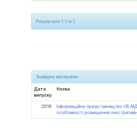
Результати 1-1 зі 1.
Знайдені матеріали:
Дата
Назва
випуску
2016
Інформаційне представництво НБ МД
особливості розміщення ілюстративн