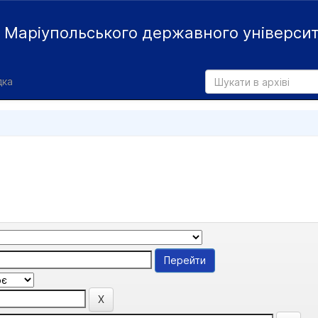
й
Маріупольського державного універси
дка