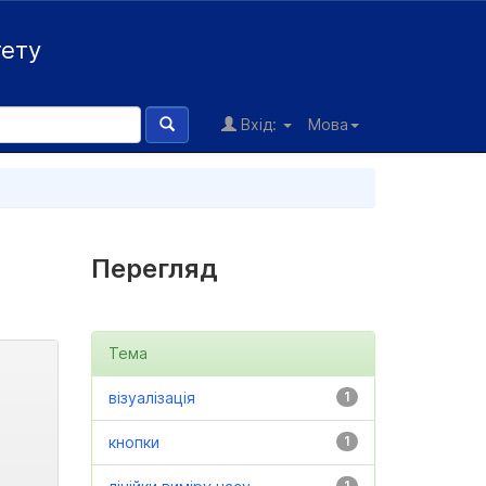
тету
Вхід:
Мова
Перегляд
Тема
візуалізація
1
кнопки
1
1