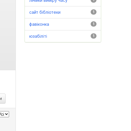
лінійки виміру часу
сайт бібліотеки
1
фавіконка
1
юзабіліті
1