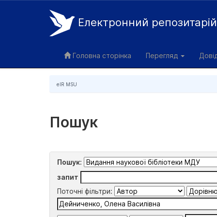
Електронний репозитарі
Skip
navigation
Головна сторінка
Перегляд
Дові
eIR MSU
Пошук
Пошук:
запит
Поточні фільтри: