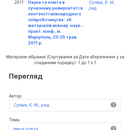
2011
Наука та освіта в
Суліма, Є. М.,
сучасному університеті в
ред.
контексті міжнародного
співробітництва : зб.
матеріалів міжнар. наук.-
практ. конф., м.
Маріуполь, 23–25 трав.
2011 р.
Матеріали зібрання (Сортування за Дати збереження у за
спаданням порядку): 1 до 1 з 1
Перегляд
Автор
Суліма, Є. М., ред.
1
Тема
вища освіта
1