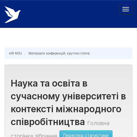
Skip
navigation
eIR MSU
Матеріали конференцій, круглих столів
Наука та освіта в
сучасному університеті в
контексті міжнародного
співробітництва
Головна
Перегляд статистики
сторінка зібрання