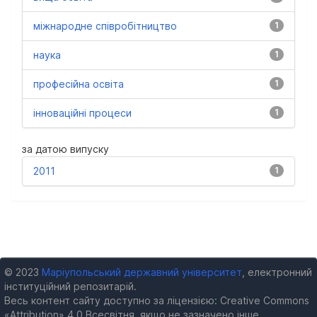
міжнародне співробітництво
1
наука
1
професійна освіта
1
інноваційні процеси
1
за датою випуску
2011
1
© 2023
Маріупольський державний університет
, електронний
інституційний репозитарій.
Весь контент сайту доступно за ліцензією: Creative Commons
«Attribution» 4.0 Всесвітня, якщо не зазначено інше.