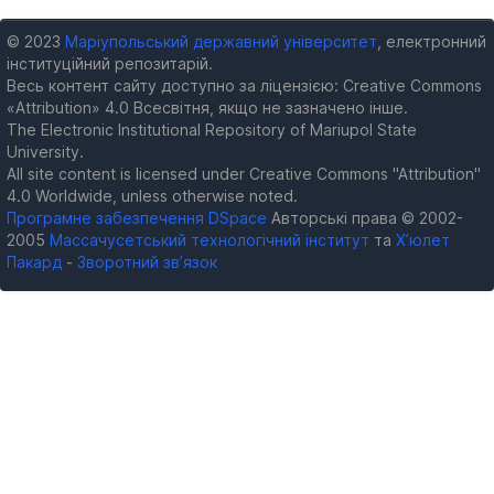
© 2023
Маріупольський державний університет
, електронний
інституційний репозитарій.
Весь контент сайту доступно за ліцензією: Creative Commons
«Attribution» 4.0 Всесвітня, якщо не зазначено інше.
The Electronic Institutional Repository of Mariupol State
University.
All site content is licensed under Creative Commons "Attribution"
4.0 Worldwide, unless otherwise noted.
Програмне забезпечення DSpace
Авторські права © 2002-
2005
Массачусетський технологічний інститут
та
Х’юлет
Пакард
-
Зворотний зв’язок