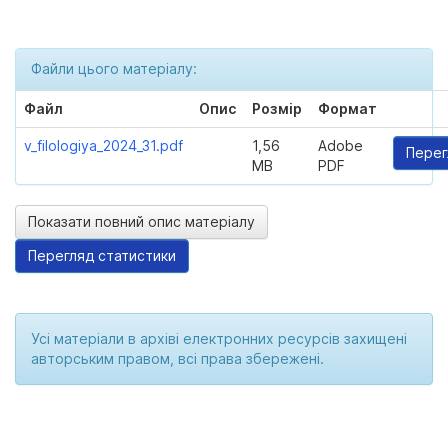
Файли цього матеріалу:
Файл
Опис
Розмір
Формат
v_filologiya_2024_31.pdf
1,56
Adobe
Перег
MB
PDF
Показати повний опис матеріалу
Перегляд статистики
Усі матеріали в архіві електронних ресурсів захищені
авторським правом, всі права збережені.