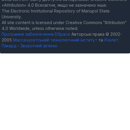
«Attribution» 4.0 Всесвітня, якщо не зазначено інше.
The Electronic Institutional Repository of Mariupol State
University.
All site content is licensed under Creative Commons "Attribution"
4.0 Worldwide, unless otherwise noted.
Програмне забезпечення DSpace
Авторські права © 2002-
2005
Массачусетський технологічний інститут
та
Х’юлет
Пакард
-
Зворотний зв’язок