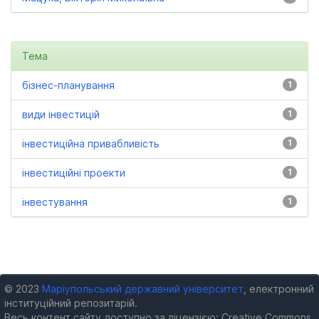
Тема
бізнес-планування
1
види інвестицій
1
інвестиційна привабливість
1
інвестиційні проекти
1
інвестування
1
© 2023
Маріупольський державний університет
, електронний
інституційний репозитарій.
Весь контент сайту доступно за ліцензією: Creative Commons