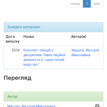
назад
1
далі
Знайдені матеріали:
Дата
Назва
Автор(и)
випуску
2014
Конспект лекцій з
Мацука, Вікторія
дисципліни "Інвестиційна
Миколаївна
діяльність в туристичній
індустрії"
Перегляд
Автор
Мацука, Вікторія Миколаївна
1