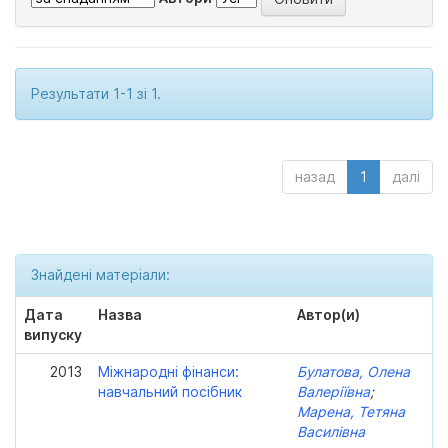
Результати 1-1 зі 1.
назад
1
далі
Знайдені матеріали:
Дата
Назва
Автор(и)
випуску
2013
Міжнародні фінанси:
Булатова, Олена
навчальний посібник
Валеріївна
;
Марена, Тетяна
Василівна