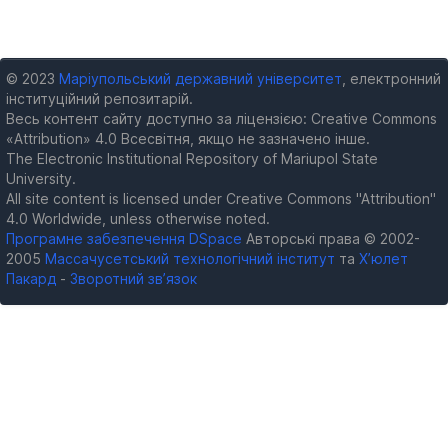
© 2023
Маріупольський державний університет
, електронний
інституційний репозитарій.
Весь контент сайту доступно за ліцензією: Creative Commons
«Attribution» 4.0 Всесвітня, якщо не зазначено інше.
The Electronic Institutional Repository of Mariupol State
University.
All site content is licensed under Creative Commons "Attribution"
4.0 Worldwide, unless otherwise noted.
Програмне забезпечення DSpace
Авторські права © 2002-
2005
Массачусетський технологічний інститут
та
Х’юлет
Пакард
-
Зворотний зв’язок