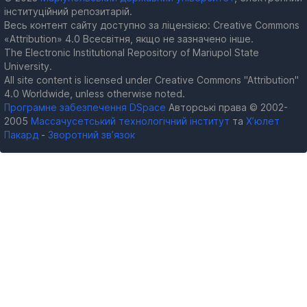
інституційний репозитарій.
Весь контент сайту доступно за ліцензією: Creative Commons
«Attribution» 4.0 Всесвітня, якщо не зазначено інше.
The Electronic Institutional Repository of Mariupol State
University.
All site content is licensed under Creative Commons "Attribution"
4.0 Worldwide, unless otherwise noted.
Програмне забезпечення DSpace
Авторські права © 2002-
2005
Массачусетський технологічний інститут
та
Х’юлет
Пакард
-
Зворотний зв’язок