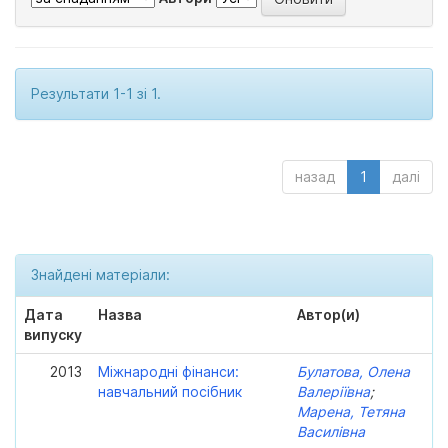
Результати 1-1 зі 1.
назад
1
далі
Знайдені матеріали:
Дата
Назва
Автор(и)
випуску
2013
Міжнародні фінанси:
Булатова, Олена
навчальний посібник
Валеріївна
;
Марена, Тетяна
Василівна