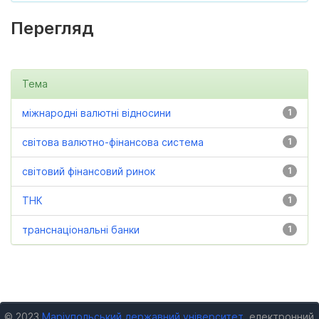
Перегляд
Тема
міжнародні валютні відносини
1
світова валютно-фінансова система
1
світовий фінансовий ринок
1
ТНК
1
транснаціональні банки
1
© 2023
Маріупольський державний університет
, електронний