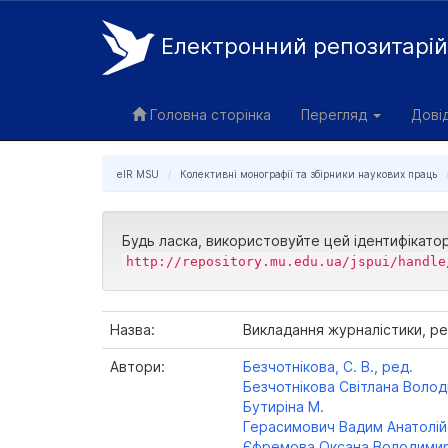
Електронний репозитарі
Skip
navigation
Головна сторінка
Перегляд
Дові
eIR MSU
Колективні монографії та збірники наукових праць
Будь ласка, використовуйте цей ідентифікато
http://repository.mu.edu.ua/jspui/handle
Назва:
Викладання журналістики, ре
Автори:
Безчотнікова, С. В., ред.
Безчотнікова Світлана Воло
Бутиріна М.
Герасимович Вадим Анатолі
Єфремова Оксана Володимир