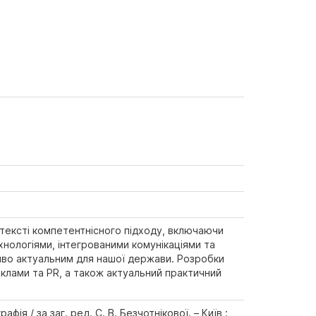
нтексті компетентнісного підходу, включаючи
нологіями, інтегрованими комунікаціями та
ливо актуальним для нашої держави. Розробки
еклами та PR, а також актуальний практичний
ія / за заг. ред. С. В. Безчотнікової. – Київ :