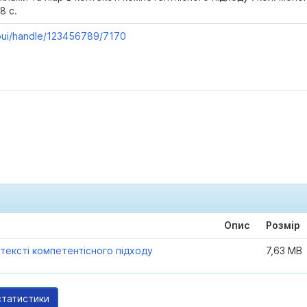
8 с.
jspui/handle/123456789/7170
Опис
Розмір
нтексті компетентісного підходу
7,63 MB
статистики