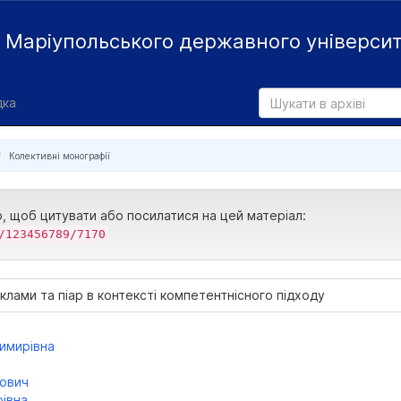
й
Маріупольського державного універси
дка
Колективні монографії
р, щоб цитувати або посилатися на цей матеріал:
/123456789/7170
клами та піар в контексті компетентнісного підходу
димирівна
йович
івна