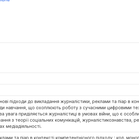
нові підходи до викладання журналістики, реклами та піар в ко
тоди навчання, що охоплюють роботу з сучасними цифровими тех
а увага приділяється журналістиці в умовах війни, що є особ
ання з теорії соціальних комунікацій, журналістикознавства, р
ах медіадіяльності.
ами та піар в контексті компетентнісного підходу : кол. монограф