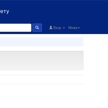
тету
Вхід:
Мова