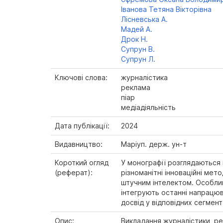
Іванова Тетяна Вікторівна
Лісневська А.
Мадей А.
Дрок Н.
Супрун В.
Супрун Л.
Ключові слова:
журналістика
реклама
піар
медіадіяльність
Дата публікації:
2024
Видавництво:
Маріуп. держ. ун-т
Короткий огляд
У монографії розглядаються 
(реферат):
різноманітні інноваційні ме
штучним інтелектом. Особлив
інтегрують останні напрацюв
досвід у відповідних сегмент
Опис:
Викладання журналістики, рекл