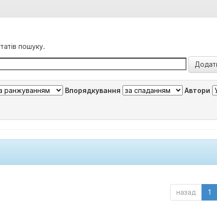
татів пошуку.
Впорядкування
Автори
назад
1