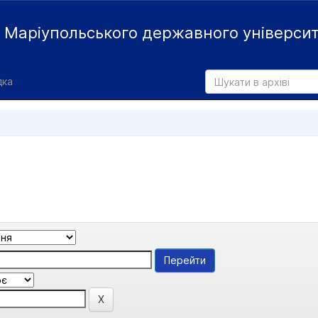
й
Маріупольського державного універси
дка