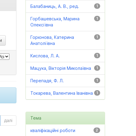
Балабаниць, А. В., ред.
1
Горбашевська, Марина
1
Олексіївна
Горюнова, Катерина
1
Анатоліївна
Кислова, Л. А.
1
Мацука, Вікторія Миколаївна
1
Перепадя, Ф. Л.
1
Токарева, Валентина Іванівна
1
Тема
далі
кваліфікаційні роботи
2