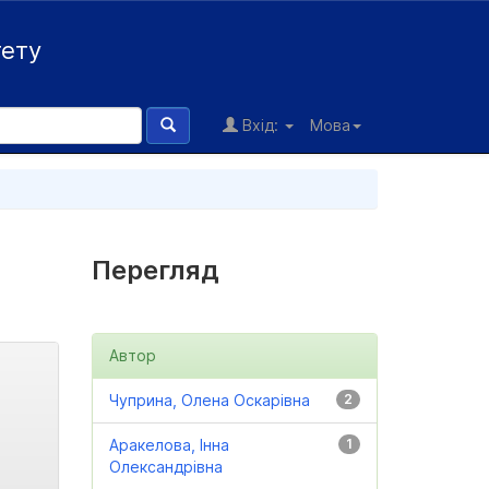
тету
Вхід:
Мова
Перегляд
Автор
Чуприна, Олена Оскарівна
2
Аракелова, Інна
1
Олександрівна