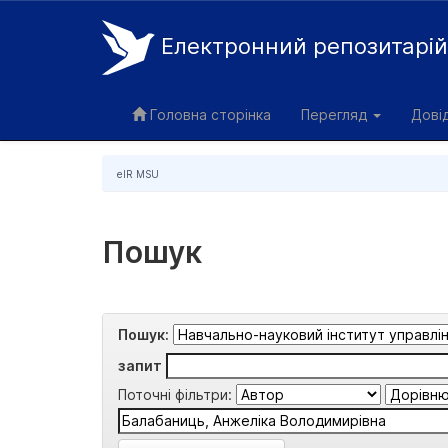
Електронний репозитарі
Skip
navigation
Головна сторінка
Перегляд
Дові
eIR MSU
Пошук
Пошук:
запит
Поточні фільтри: