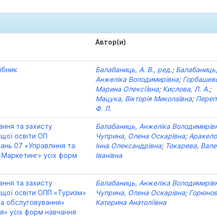
Автор(и)
ібник
Балабаниць, А. В., ред.
;
Балабаниць
Анжеліка Володимирівна
;
Горбашев
Марина Олексіївна
;
Кислова, Л. А.
;
Мацука, Вікторія Миколаївна
;
Переп
Ф. Л.
ання та захисту
Балабаниць, Анжеліка Володимирів
ищої освіти ОП
Чуприна, Олена Оскарівна
;
Аракело
ань 07 «Управління та
Інна Олександрівна
;
Токарева, Вале
 «Маркетинг» усіх форм
Іванівна
ання та захисту
Балабаниць, Анжеліка Володимирів
ищої освіти ОПП «Туризм»
Чуприна, Олена Оскарівна
;
Горюнов
ра обслуговування»
Катерина Анатоліївна
ія» усіх форм навчання