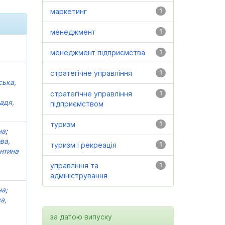
маркетинг
1
менеджмент
1
менеджмент підприємства
1
,
стратегічне управління
1
ська,
стратегічне управління
1
адя,
підприємством
туризм
1
на
;
ва,
туризм і рекреація
1
нтина
управління та
1
адміністрування
на
;
а,
за датою випуску