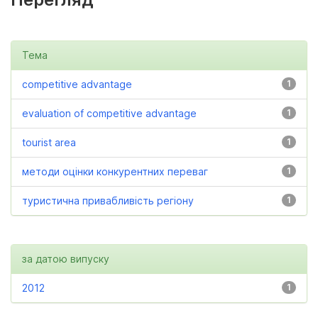
Тема
competitive advantage
1
evaluation of competitive advantage
1
tourist area
1
методи оцінки конкурентних переваг
1
туристична привабливість регіону
1
за датою випуску
2012
1