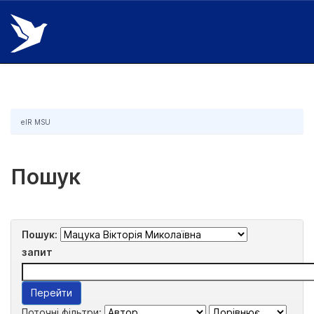
Skip
navigation
eIR MSU
Пошук
Пошук:
запит
Поточні фільтри: