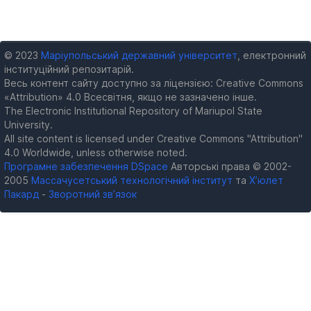
© 2023
Маріупольський державний університет
, електронний
інституційний репозитарій.
Весь контент сайту доступно за ліцензією: Creative Commons
«Attribution» 4.0 Всесвітня, якщо не зазначено інше.
The Electronic Institutional Repository of Mariupol State
University.
All site content is licensed under Creative Commons "Attribution"
4.0 Worldwide, unless otherwise noted.
Програмне забезпечення DSpace
Авторські права © 2002-
2005
Массачусетський технологічний інститут
та
Х’юлет
Пакард
-
Зворотний зв’язок