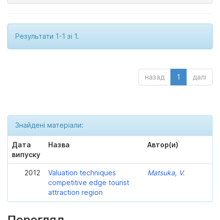
Результати 1-1 зі 1.
назад
1
далі
Знайдені матеріали:
Дата
Назва
Автор(и)
випуску
2012
Valuation techniques
Matsuka, V.
competitive edge tourist
attraction region
Перегляд