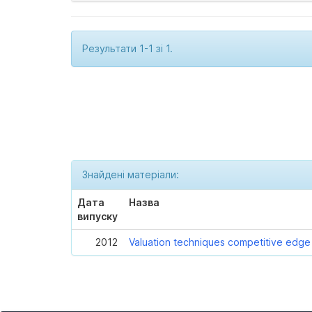
Результати 1-1 зі 1.
Знайдені матеріали:
Дата
Назва
випуску
2012
Valuation techniques competitive edge t