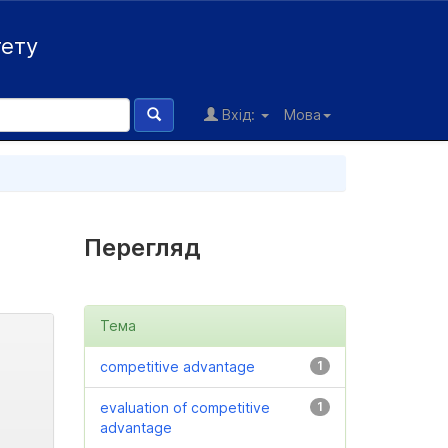
тету
Вхід:
Мова
Перегляд
Тема
competitive advantage
1
evaluation of competitive
1
advantage