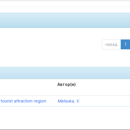
назад
1
Автор(и)
ourist attraction region
Matsuka, V.