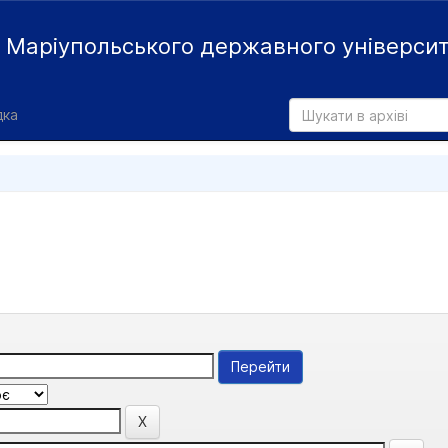
й
Маріупольського державного універси
дка