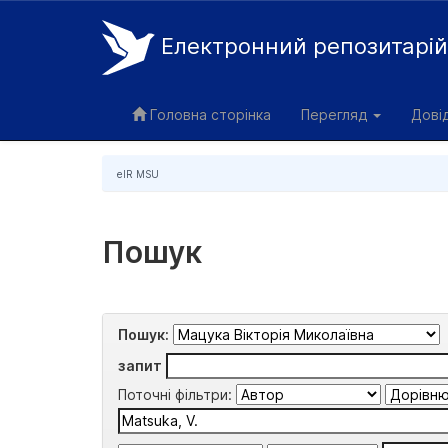
Електронний репозитарі
Skip
navigation
Головна сторінка
Перегляд
Дові
eIR MSU
Пошук
Пошук:
запит
Поточні фільтри: