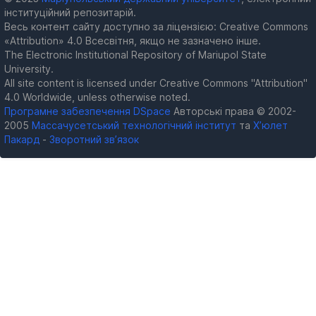
інституційний репозитарій.
Весь контент сайту доступно за ліцензією: Creative Commons
«Attribution» 4.0 Всесвітня, якщо не зазначено інше.
The Electronic Institutional Repository of Mariupol State
University.
All site content is licensed under Creative Commons "Attribution"
4.0 Worldwide, unless otherwise noted.
Програмне забезпечення DSpace
Авторські права © 2002-
2005
Массачусетський технологічний інститут
та
Х’юлет
Пакард
-
Зворотний зв’язок