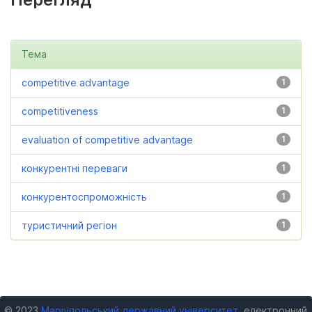
Тема
competitive advantage
1
competitiveness
1
evaluation of competitive advantage
1
конкурентні переваги
1
конкурентоспроможність
1
туристичний регіон
1
© 2023
Маріупольський державний університет
, електронний