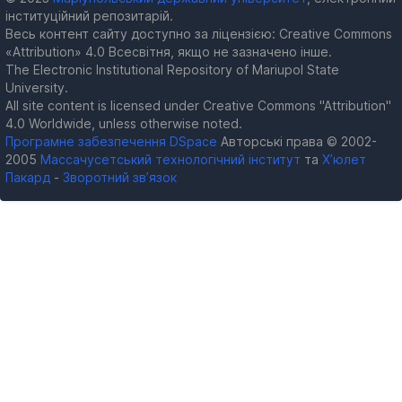
інституційний репозитарій.
Весь контент сайту доступно за ліцензією: Creative Commons
«Attribution» 4.0 Всесвітня, якщо не зазначено інше.
The Electronic Institutional Repository of Mariupol State
University.
All site content is licensed under Creative Commons "Attribution"
4.0 Worldwide, unless otherwise noted.
Програмне забезпечення DSpace
Авторські права © 2002-
2005
Массачусетський технологічний інститут
та
Х’юлет
Пакард
-
Зворотний зв’язок