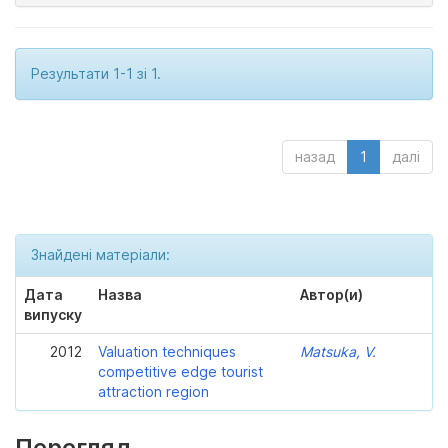
Результати 1-1 зі 1.
назад
1
далі
Знайдені матеріали:
Дата
Назва
Автор(и)
випуску
2012
Valuation techniques
Matsuka, V.
competitive edge tourist
attraction region
Перегляд