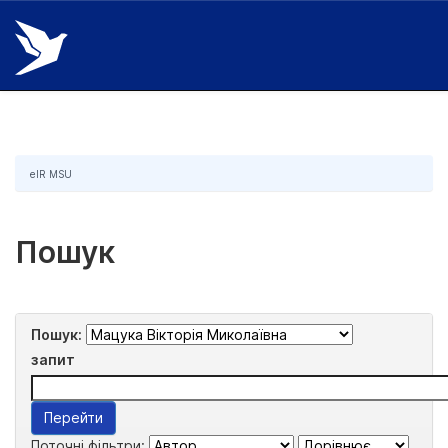
Skip
navigation
eIR MSU
Пошук
Пошук:
запит
Поточні фільтри: