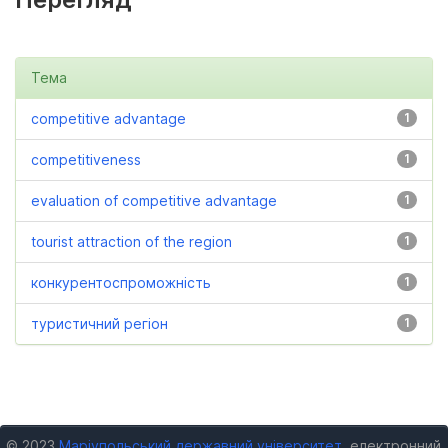
Тема
competitive advantage
1
competitiveness
1
evaluation of competitive advantage
1
tourist attraction of the region
1
конкурентоспроможність
1
туристичний регіон
1
© 2023
Маріупольський державний університет
, електронний