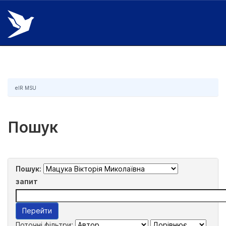
Skip
navigation
eIR MSU
Пошук
Пошук:
запит
Поточні фільтри: