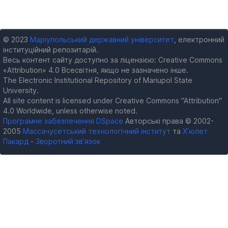
© 2023
Маріупольський державний університет
, електронний
інституційний репозитарій.
Весь контент сайту доступно за ліцензією: Creative Commons
«Attribution» 4.0 Всесвітня, якщо не зазначено інше.
The Electronic Institutional Repository of Mariupol State
University.
All site content is licensed under Creative Commons "Attribution"
4.0 Worldwide, unless otherwise noted.
Програмне забезпечення DSpace
Авторські права © 2002-
2005
Массачусетський технологічний інститут
та
Х’юлет
Пакард
-
Зворотний зв’язок